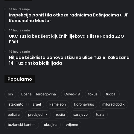
14 hours ranije
Inspekcija poništila otkaze radnicima Bošnjacima u JP
Komunalno Mostar
14 hours ranije
UKC Tuzla bez šest ključnih lijekova s liste Fonda ZZO
FBiH
16 hours ranije
Hiljade biciklista ponovo stižu na ulice Tuzle: Zakazana
14. Tuzlanska biciklijada
Popularno
bih
Bosna i Hercegovina
Covid-19
fokus
fudbal
istaknuto
izrael
kameleon
koronavirus
milorad dodik
policija
predsjednik
rusija
sarajevo
tuzla
tuzlanski kanton
ukrajina
vrijeme