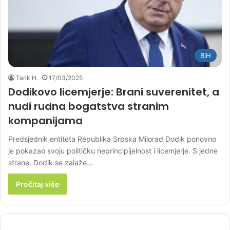
BiH
Tarik H.
17/03/2025
Dodikovo licemjerje: Brani suverenitet, a
nudi rudna bogatstva stranim
kompanijama
Predsjednik entiteta Republika Srpska Milorad Dodik ponovno
je pokazao svoju političku neprincipijelnost i licemjerje. S jedne
strane, Dodik se zalaže…
Pročitaj više