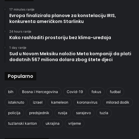
17 minutes ranije
Evropa finalizirala planove za konstelaciju IRIS,
konkurenta američkom Starlinku
24 hours ranije
Kako rashladiti prostoriju bez klima-uređaja
1 day ranije
Sud u Novom Meksiku naložio Meta kompaniji da plati
dodatnih 567 miliona dolara zbog štete djeci
Popularno
bih
Bosna i Hercegovina
Covid-19
fokus
fudbal
istaknuto
izrael
kameleon
koronavirus
milorad dodik
policija
predsjednik
rusija
sarajevo
tuzla
tuzlanski kanton
ukrajina
vrijeme