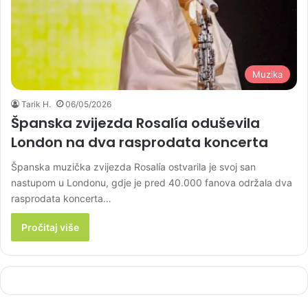
Muzika
Tarik H.
06/05/2026
Španska zvijezda Rosalía oduševila
London na dva rasprodata koncerta
Španska muzička zvijezda Rosalía ostvarila je svoj san
nastupom u Londonu, gdje je pred 40.000 fanova održala dva
rasprodata koncerta…
Pročitaj više