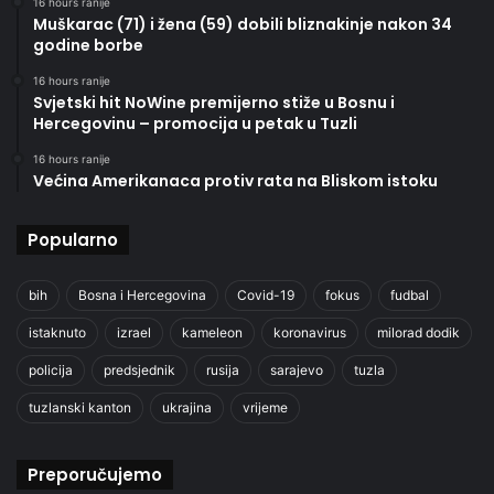
16 hours ranije
Muškarac (71) i žena (59) dobili bliznakinje nakon 34
godine borbe
16 hours ranije
Svjetski hit NoWine premijerno stiže u Bosnu i
Hercegovinu – promocija u petak u Tuzli
16 hours ranije
Većina Amerikanaca protiv rata na Bliskom istoku
Popularno
bih
Bosna i Hercegovina
Covid-19
fokus
fudbal
istaknuto
izrael
kameleon
koronavirus
milorad dodik
policija
predsjednik
rusija
sarajevo
tuzla
tuzlanski kanton
ukrajina
vrijeme
Preporučujemo