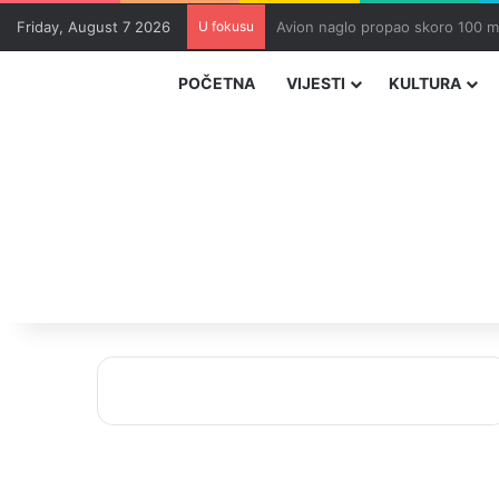
Friday, August 7 2026
U fokusu
Zvizdić, Magazinović i Kojović 
POČETNA
VIJESTI
KULTURA