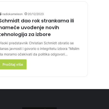
radiokameleon
20/12/2023
Schmidt dao rok strankama ili
nameće uvođenje novih
tehnologija za izbore
Visoki predstavnik Christian Schmidt obratio se
danas javnosti i govorio o integritetu izbora “Mislim
da moramo očekivati da politika odgovori…
Pročitaj više