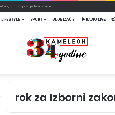
traže poseban status za Memorijalni centar Srebrenica
LIFESTYLE
SPORT
GDJE IZAĆI?
RADIO LIVE
rok za Izborni zak