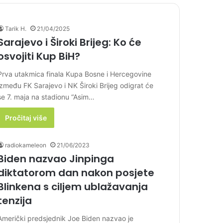
Tarik H.
21/04/2025
Sarajevo i Široki Brijeg: Ko će
osvojiti Kup BiH?
Prva utakmica finala Kupa Bosne i Hercegovine
između FK Sarajevo i NK Široki Brijeg odigrat će
se 7. maja na stadionu “Asim…
Pročitaj više
radiokameleon
21/06/2023
Biden nazvao Jinpinga
diktatorom dan nakon posjete
Blinkena s ciljem ublažavanja
tenzija
Američki predsjednik Joe Biden nazvao je