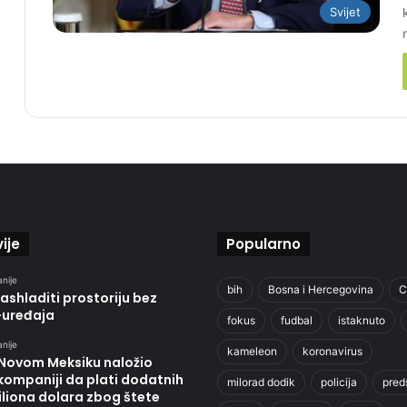
Svijet
ije
Popularno
anije
bih
Bosna i Hercegovina
C
ashladiti prostoriju bez
-uređaja
fokus
fudbal
istaknuto
anije
kameleon
koronavirus
 Novom Meksiku naložio
kompaniji da plati dodatnih
milorad dodik
policija
pred
liona dolara zbog štete