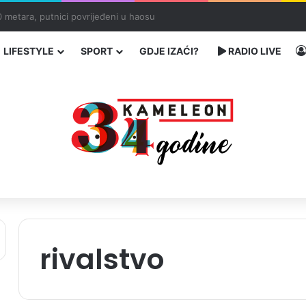
ć traže poseban status za Memorijalni centar Srebrenica
LIFESTYLE
SPORT
GDJE IZAĆI?
RADIO LIVE
rivalstvo