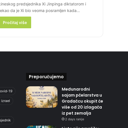
kineskog predsjednika Xi Jinpinga diktatorom i
rekao da je Xi bio veoma posramljen kada…
Pročitaj više
Preporučujemo
Međunarodni
ovid-19
sajam pčelarstva u
Gradačcu okupit će
izrael
više od 20 izlagača
iz pet zemalja
2 days ranije
sjednik