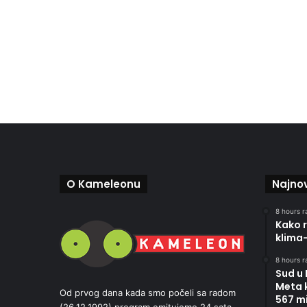
O Kameleonu
Najnov
8 hours r
Kako r
klima
8 hours r
Sud u
Meta 
Od prvog dana kada smo počeli sa radom
567 mi