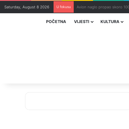
Saturday, August 8 2026
U fokusu
Zvizdić, Magazinović i Kojovi
POČETNA
VIJESTI
KULTURA