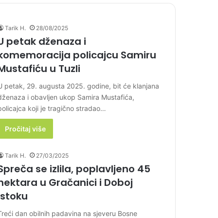
Tarik H.
28/08/2025
U petak dženaza i
komemoracija policajcu Samiru
Mustafiću u Tuzli
U petak, 29. augusta 2025. godine, bit će klanjana
dženaza i obavljen ukop Samira Mustafića,
policajca koji je tragično stradao…
Pročitaj više
Tarik H.
27/03/2025
Spreča se izlila, poplavljeno 45
hektara u Gračanici i Doboj
Istoku
Treći dan obilnih padavina na sjeveru Bosne