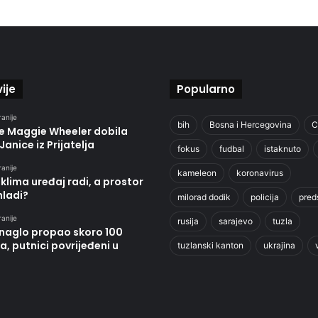
ije
Popularno
ranije
bih
Bosna i Hercegovina
C
je Maggie Wheeler dobila
Janice iz Prijatelja
fokus
fudbal
istaknuto
ranije
kameleon
koronavirus
klima uređaj radi, a prostor
hladi?
milorad dodik
policija
pred
ranije
rusija
sarajevo
tuzla
 naglo propao skoro 100
, putnici povrijeđeni u
tuzlanski kanton
ukrajina