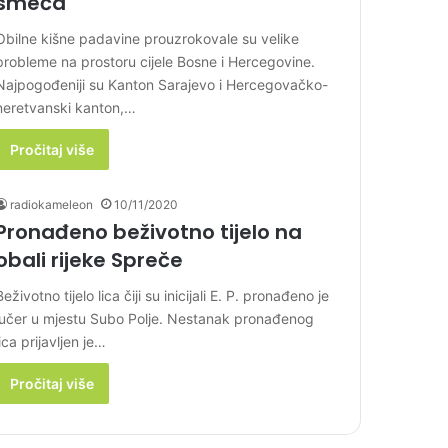
smeća
Obilne kišne padavine prouzrokovale su velike
probleme na prostoru cijele Bosne i Hercegovine.
Najpogođeniji su Kanton Sarajevo i Hercegovačko-
neretvanski kanton,…
Pročitaj više
radiokameleon
10/11/2020
Pronađeno beživotno tijelo na
obali rijeke Spreče
Beživotno tijelo lica čiji su inicijali E. P. pronađeno je
jučer u mjestu Subo Polje. Nestanak pronađenog
lica prijavljen je…
Pročitaj više