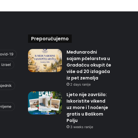
Preporučujemo
Međunarodni
ovid-19
sajam pčelarstva u
Gradačcu okupit će
izrael
više od 20 izlagača
iz pet zemalja
2 days ranije
sjednik
Ljeto nije završilo:
Iskoristite vikend
vrijeme
uz more i 1 noćenje
gratis u Baškom
Polju
3 weeks ranije