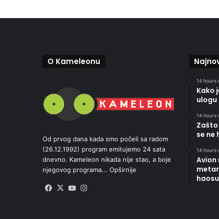
O Kameleonu
Najnov
14 hours 
Kako 
ulogu 
14 hours 
Zašto 
se ne 
Od prvog dana kada smo počeli sa radom
(26.12.1992) program emitujemo 24 sata
14 hours 
Avion
dnevno. Kameleon nikada nije stao, a boje
metara
njegovog programa...
Opširnije
haosu
Facebook
X
YouTube
Instagram