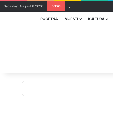
Saturday, August 8 2026
U fokusu
Zvizdić, Magazinović i Kojovi
POČETNA
VIJESTI
KULTURA