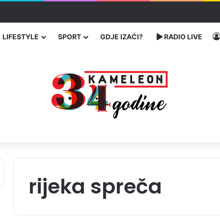
ć traže poseban status za Memorijalni centar Srebrenica
LIFESTYLE
SPORT
GDJE IZAĆI?
RADIO LIVE
rijeka spreča