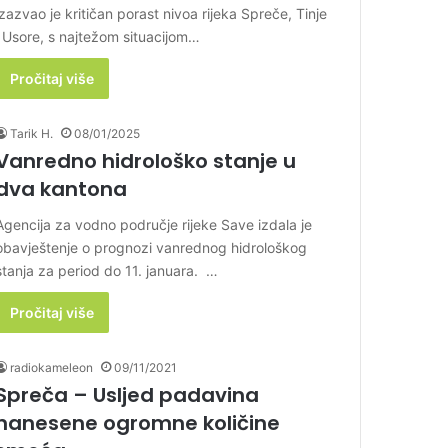
izazvao je kritičan porast nivoa rijeka Spreče, Tinje
i Usore, s najtežom situacijom…
Pročitaj više
Tarik H.
08/01/2025
Vanredno hidrološko stanje u
dva kantona
Agencija za vodno područje rijeke Save izdala je
obavještenje o prognozi vanrednog hidrološkog
stanja za period do 11. januara. …
Pročitaj više
radiokameleon
09/11/2021
Spreča – Usljed padavina
nanesene ogromne količine