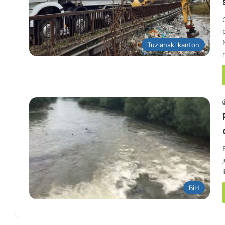
Tuzlanski kanton
BiH