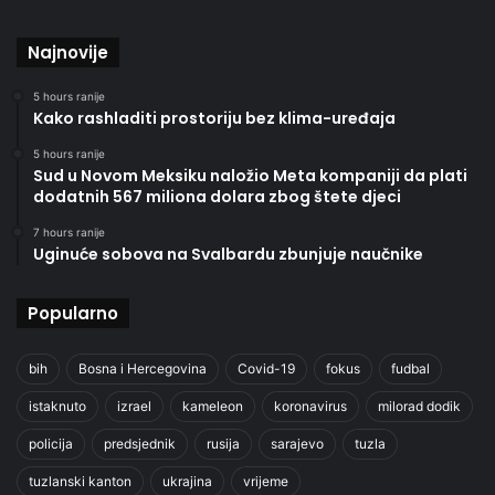
Najnovije
5 hours ranije
Kako rashladiti prostoriju bez klima-uređaja
5 hours ranije
Sud u Novom Meksiku naložio Meta kompaniji da plati
dodatnih 567 miliona dolara zbog štete djeci
7 hours ranije
Uginuće sobova na Svalbardu zbunjuje naučnike
Popularno
bih
Bosna i Hercegovina
Covid-19
fokus
fudbal
istaknuto
izrael
kameleon
koronavirus
milorad dodik
policija
predsjednik
rusija
sarajevo
tuzla
tuzlanski kanton
ukrajina
vrijeme