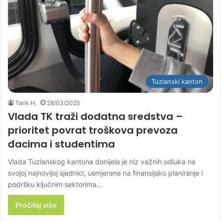
Tuzlanski kanton
Tarik H.
28/03/2025
Vlada TK traži dodatna sredstva –
prioritet povrat troškova prevoza
đacima i studentima
Vlada Tuzlanskog kantona donijela je niz važnih odluka na
svojoj najnovijoj sjednici, usmjerene na finansijsko planiranje i
podršku ključnim sektorima…
Pročitaj više