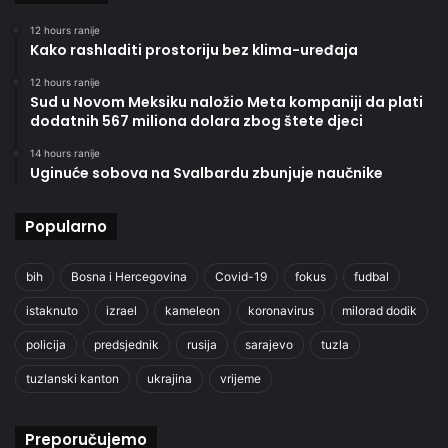
12 hours ranije
Kako rashladiti prostoriju bez klima-uređaja
12 hours ranije
Sud u Novom Meksiku naložio Meta kompaniji da plati
dodatnih 567 miliona dolara zbog štete djeci
14 hours ranije
Uginuće sobova na Svalbardu zbunjuje naučnike
Popularno
bih
Bosna i Hercegovina
Covid-19
fokus
fudbal
istaknuto
izrael
kameleon
koronavirus
milorad dodik
policija
predsjednik
rusija
sarajevo
tuzla
tuzlanski kanton
ukrajina
vrijeme
Preporučujemo