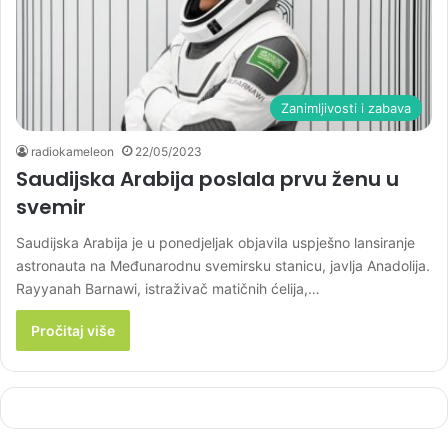
Zanimljivosti i zabava
radiokameleon
22/05/2023
Saudijska Arabija poslala prvu ženu u
svemir
Saudijska Arabija je u ponedjeljak objavila uspješno lansiranje
astronauta na Međunarodnu svemirsku stanicu, javlja Anadolija.
Rayyanah Barnawi, istraživač matičnih ćelija,…
Pročitaj više