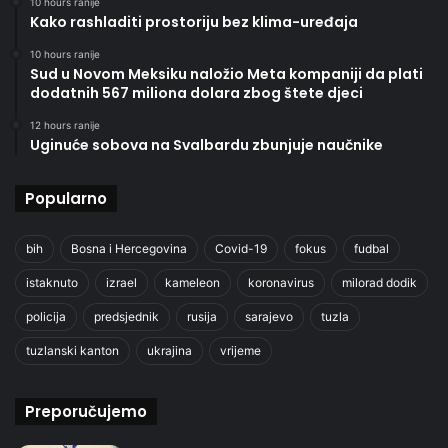
10 hours ranije
Kako rashladiti prostoriju bez klima-uređaja
10 hours ranije
Sud u Novom Meksiku naložio Meta kompaniji da plati
dodatnih 567 miliona dolara zbog štete djeci
12 hours ranije
Uginuće sobova na Svalbardu zbunjuje naučnike
Popularno
bih
Bosna i Hercegovina
Covid-19
fokus
fudbal
istaknuto
izrael
kameleon
koronavirus
milorad dodik
policija
predsjednik
rusija
sarajevo
tuzla
tuzlanski kanton
ukrajina
vrijeme
Preporučujemo