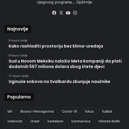
njegovog programa...
Opširnije
Facebook
X
YouTube
Instagram
Najnovije
9 hours ranije
Kako rashladiti prostoriju bez klima-uređaja
9 hours ranije
Sud u Novom Meksiku naložio Meta kompaniji da plati
dodatnih 567 miliona dolara zbog štete djeci
11 hours ranije
Uginuće sobova na Svalbardu zbunjuje naučnike
Popularno
bih
Bosna i Hercegovina
Covid-19
fokus
fudbal
istaknuto
izrael
kameleon
koronavirus
milorad dodik