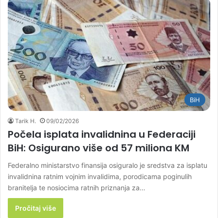
BiH
Tarik H.
09/02/2026
Počela isplata invalidnina u Federaciji
BiH: Osigurano više od 57 miliona KM
Federalno ministarstvo finansija osiguralo je sredstva za isplatu
invalidnina ratnim vojnim invalidima, porodicama poginulih
branitelja te nosiocima ratnih priznanja za…
Pročitaj više