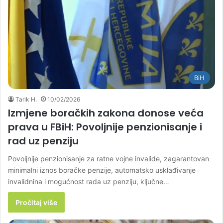
BiH
Tarik H.
10/02/2026
Izmjene boračkih zakona donose veća
prava u FBiH: Povoljnije penzionisanje i
rad uz penziju
Povoljnije penzionisanje za ratne vojne invalide, zagarantovan
minimalni iznos boračke penzije, automatsko usklađivanje
invalidnina i mogućnost rada uz penziju, ključne…
Pročitaj više