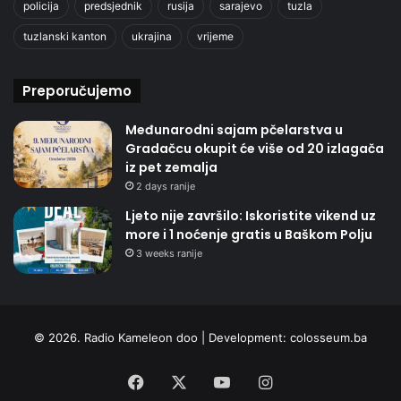
policija
predsjednik
rusija
sarajevo
tuzla
tuzlanski kanton
ukrajina
vrijeme
Preporučujemo
Međunarodni sajam pčelarstva u
Gradačcu okupit će više od 20 izlagača
iz pet zemalja
2 days ranije
Ljeto nije završilo: Iskoristite vikend uz
more i 1 noćenje gratis u Baškom Polju
3 weeks ranije
© 2026. Radio Kameleon doo | Development:
colosseum.ba
Facebook
X
YouTube
Instagram