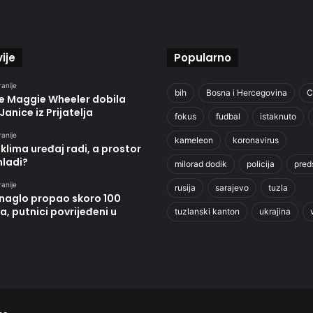
ije
Popularno
ranije
bih
Bosna i Hercegovina
C
je Maggie Wheeler dobila
Janice iz Prijatelja
fokus
fudbal
istaknuto
ranije
kameleon
koronavirus
klima uređaj radi, a prostor
hladi?
milorad dodik
policija
pred
ranije
rusija
sarajevo
tuzla
 naglo propao skoro 100
, putnici povrijeđeni u
tuzlanski kanton
ukrajina