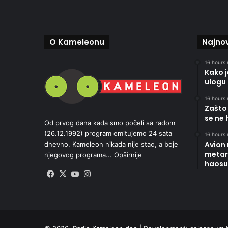
O Kameleonu
Najnov
16 hours 
Kako 
ulogu 
16 hours 
Zašto 
se ne 
Od prvog dana kada smo počeli sa radom
(26.12.1992) program emitujemo 24 sata
16 hours 
Avion
dnevno. Kameleon nikada nije stao, a boje
metara
njegovog programa...
Opširnije
haosu
Facebook
X
YouTube
Instagram