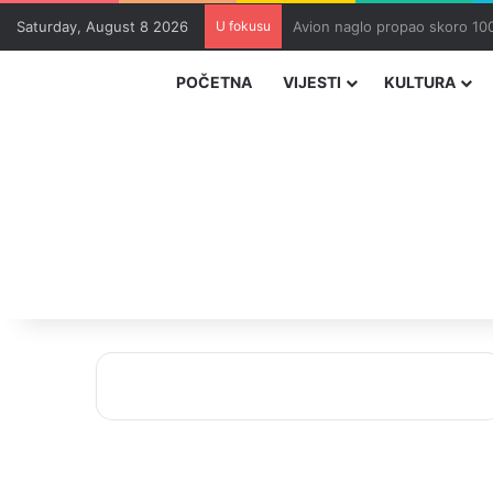
Saturday, August 8 2026
U fokusu
Zvizdić, Magazinović i Kojovi
POČETNA
VIJESTI
KULTURA