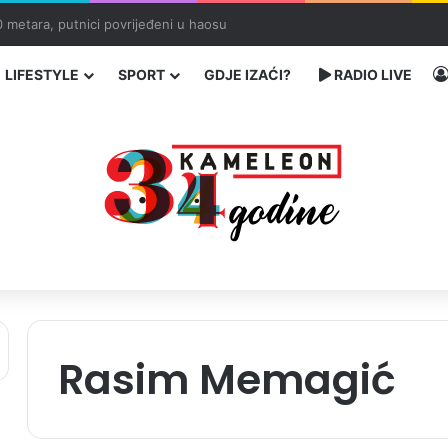
ć traže poseban status za Memorijalni centar Srebrenica
LIFESTYLE
SPORT
GDJE IZAĆI?
RADIO LIVE
Rasim Memagić