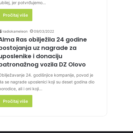
jubilej, jer potvrđujemo…
Pročitaj više
radiokameleon
09/03/2022
Alma Ras obilježila 24 godine
postojanja uz nagrade za
uposlenike i donaciju
patronažnog vozila DZ Olovo
Obilježavanje 24. godišnjice kompanije, povod je
da se nagrade uposlenici koji su deset godina dio
porodice, ali i oni koji…
Pročitaj više