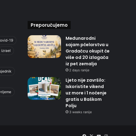
Preporučujemo
Međunarodni
ovid-19
sajam pčelarstva u
Gradačcu okupit će
izrael
više od 20 izlagača
iz pet zemalja
2 days ranije
sjednik
Ljeto nije završilo:
Iskoristite vikend
vrijeme
uz more i 1 noćenje
gratis u Baškom
Polju
3 weeks ranije