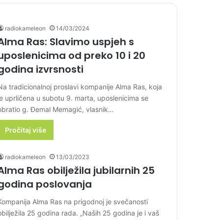
radiokameleon
14/03/2024
Alma Ras: Slavimo uspjeh s
uposlenicima od preko 10 i 20
godina izvrsnosti
Na tradicionalnoj proslavi kompanije Alma Ras, koja
je uprličena u subotu 9. marta, uposlenicima se
obratio g. Đemal Memagić, vlasnik…
Pročitaj više
radiokameleon
13/03/2023
Alma Ras obilježila jubilarnih 25
godina poslovanja
Kompanija Alma Ras na prigodnoj je svečanosti
obilježila 25 godina rada. „Naših 25 godina je i vaš