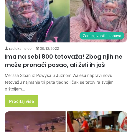
Zanimljivosti i zabava
radiokameleon
09/12/2022
Ima na sebi 800 tetovaža! Zbog njih ne
može pronaći posao, ali želi ih još
Melissa Sloan iz Powysa u Južnom Walesu napravi novu
tetovažu najmanje tri puta tjedno i čak se tetovira svojim
pištoljem…
Pročitaj više