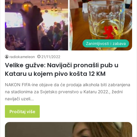
Zanimljivosti i zabava
radiokameleon
21/11/2022
Velike gužve: Navijači pronašli pub u
Kataru u kojem pivo košta 12 KM
NAKON FIFA-ine objave da će prodaja alkohola biti zabranjena
na stadionima za Svjetsko prvenstvo u Kataru 2022., žedni
navijači uzeli…
Pročitaj više