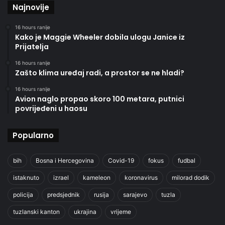
Najnovije
16 hours ranije
Kako je Maggie Wheeler dobila ulogu Janice iz
Prijatelja
16 hours ranije
Zašto klima uređaj radi, a prostor se ne hladi?
16 hours ranije
Avion naglo propao skoro 100 metara, putnici
povrijeđeni u haosu
Popularno
bih
Bosna i Hercegovina
Covid-19
fokus
fudbal
istaknuto
izrael
kameleon
koronavirus
milorad dodik
policija
predsjednik
rusija
sarajevo
tuzla
tuzlanski kanton
ukrajina
vrijeme