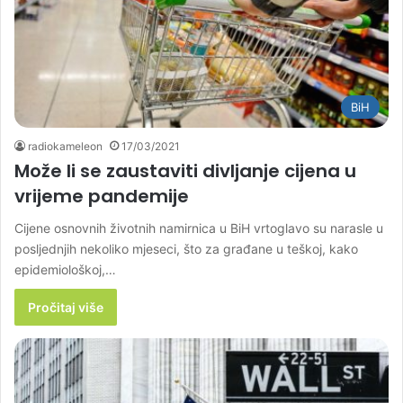
BiH
radiokameleon
17/03/2021
Može li se zaustaviti divljanje cijena u
vrijeme pandemije
Cijene osnovnih životnih namirnica u BiH vrtoglavo su narasle u
posljednjih nekoliko mjeseci, što za građane u teškoj, kako
epidemiološkoj,…
Pročitaj više