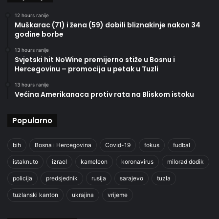
12 hours ranije
Muškarac (71) i žena (59) dobili bliznakinje nakon 34
godine borbe
13 hours ranije
Svjetski hit NoWine premijerno stiže u Bosnu i
Hercegovinu – promocija u petak u Tuzli
13 hours ranije
Većina Amerikanaca protiv rata na Bliskom istoku
Popularno
bih
Bosna i Hercegovina
Covid-19
fokus
fudbal
istaknuto
izrael
kameleon
koronavirus
milorad dodik
policija
predsjednik
rusija
sarajevo
tuzla
tuzlanski kanton
ukrajina
vrijeme