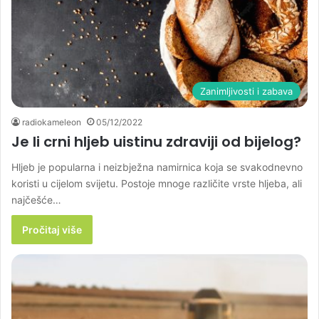
Zanimljivosti i zabava
radiokameleon
05/12/2022
Je li crni hljeb uistinu zdraviji od bijelog?
Hljeb je popularna i neizbježna namirnica koja se svakodnevno
koristi u cijelom svijetu. Postoje mnoge različite vrste hljeba, ali
najčešće…
Pročitaj više