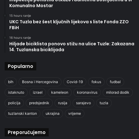
Komunalno Mostar
15 hours ranije
UKC Tuzla bez šest ključnih lijekova s liste Fonda ZZO
FBiH
16 hours ranije
Hiljade biciklista ponovo stižu na ulice Tuzle: Zakazana
14. Tuzlanska biciklijada
Popularno
bih
Bosna i Hercegovina
Covid-19
fokus
fudbal
istaknuto
izrael
kameleon
koronavirus
milorad dodik
policija
predsjednik
rusija
sarajevo
tuzla
tuzlanski kanton
ukrajina
vrijeme
Preporučujemo