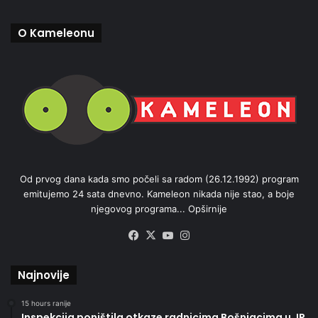
O Kameleonu
Od prvog dana kada smo počeli sa radom (26.12.1992) program
emitujemo 24 sata dnevno. Kameleon nikada nije stao, a boje
njegovog programa...
Opširnije
Facebook
X
YouTube
Instagram
Najnovije
15 hours ranije
Inspekcija poništila otkaze radnicima Bošnjacima u JP