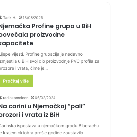
Tarik H.
13/08/2025
Njemačka Profine grupa u BiH
povećala proizvodne
kapacitete
Lijepe vijesti. Profine grupacija je nedavno
izmjestila u BiH svoj dio proizvodnje PVC profila za
prozore i vrata, čime je…
Pročitaj više
radiokameleon
06/02/2024
Na carini u Njemačkoj “pali”
prozori i vrata iz BiH
Carinska ispostava u njemačkom gradu Biberachu
je krajem oktobra prošle godine zaustavila