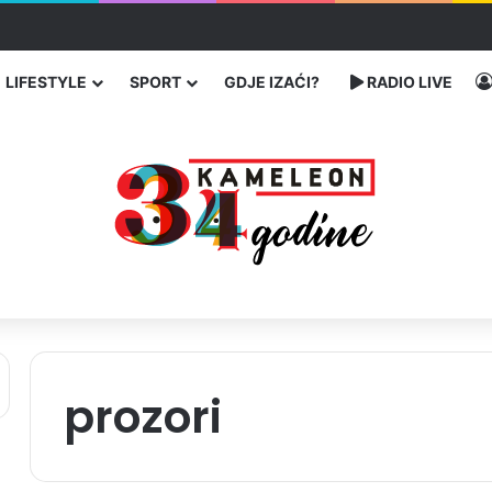
enja migranata preko BiH i Balkana
LIFESTYLE
SPORT
GDJE IZAĆI?
RADIO LIVE
prozori