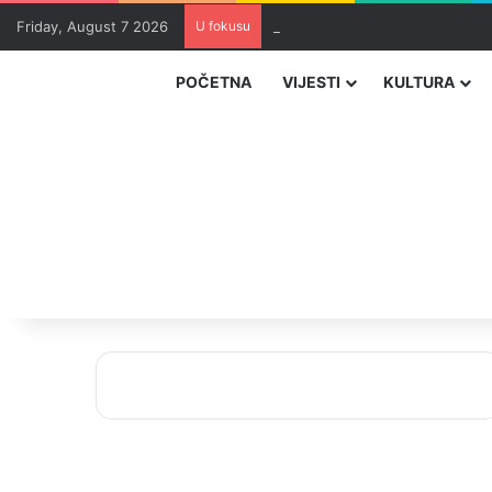
Friday, August 7 2026
U fokusu
Uhapšeni organizatori krijumčar
POČETNA
VIJESTI
KULTURA