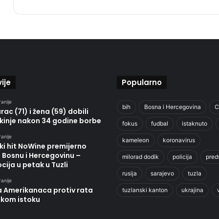
ije
Popularno
ranije
bih
Bosna i Hercegovina
C
ac (71) i žena (59) dobili
kinje nakon 34 godine borbe
fokus
fudbal
istaknuto
ranije
kameleon
koronavirus
ki hit NoWine premijerno
u Bosnu i Hercegovinu –
milorad dodik
policija
pred
ija u petak u Tuzli
rusija
sarajevo
tuzla
ranije
a Amerikanaca protiv rata
tuzlanski kanton
ukrajina
skom istoku