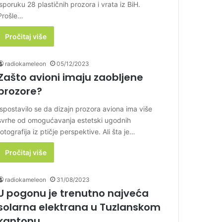
isporuku 28 plastičnih prozora i vrata iz BiH.
Prošle…
Pročitaj više
radiokameleon
05/12/2023
Zašto avioni imaju zaobljene
prozore?
Ispostavilo se da dizajn prozora aviona ima više
svrhe od omogućavanja estetski ugodnih
fotografija iz ptičje perspektive. Ali šta je…
Pročitaj više
radiokameleon
31/08/2023
U pogonu je trenutno najveća
solarna elektrana u Tuzlanskom
kantonu