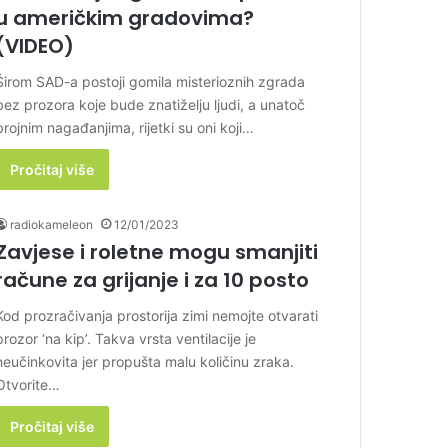
u američkim gradovima?
(VIDEO)
Širom SAD-a postoji gomila misterioznih zgrada
bez prozora koje bude znatiželju ljudi, a unatoč
brojnim nagađanjima, rijetki su oni koji…
Pročitaj više
radiokameleon
12/01/2023
Zavjese i roletne mogu smanjiti
račune za grijanje i za 10 posto
Kod prozračivanja prostorija zimi nemojte otvarati
prozor ‘na kip’. Takva vrsta ventilacije je
neučinkovita jer propušta malu količinu zraka.
Otvorite…
Pročitaj više