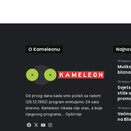
O Kameleonu
Najnov
15 hours 
Muškar
blizna
15 hours 
Svjets
stiže 
Od prvog dana kada smo počeli sa radom
promoc
(26.12.1992) program emitujemo 24 sata
dnevno. Kameleon nikada nije stao, a boje
15 hours 
Većin
njegovog programa...
Opširnije
na Bli
Facebook
X
YouTube
Instagram