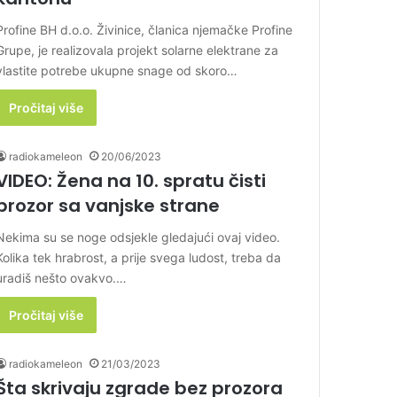
Profine BH d.o.o. Živinice, članica njemačke Profine
Grupe, je realizovala projekt solarne elektrane za
vlastite potrebe ukupne snage od skoro…
Pročitaj više
radiokameleon
20/06/2023
VIDEO: Žena na 10. spratu čisti
prozor sa vanjske strane
Nekima su se noge odsjekle gledajući ovaj video.
Kolika tek hrabrost, a prije svega ludost, treba da
uradiš nešto ovakvo.…
Pročitaj više
radiokameleon
21/03/2023
Šta skrivaju zgrade bez prozora