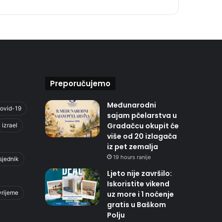
Preporučujemo
Međunarodni
ovid-19
sajam pčelarstva u
Gradačcu okupit će
izrael
više od 20 izlagača
iz pet zemalja
19 hours ranije
sjednik
Ljeto nije završilo:
Iskoristite vikend
vrijeme
uz more i 1 noćenje
gratis u Baškom
Polju