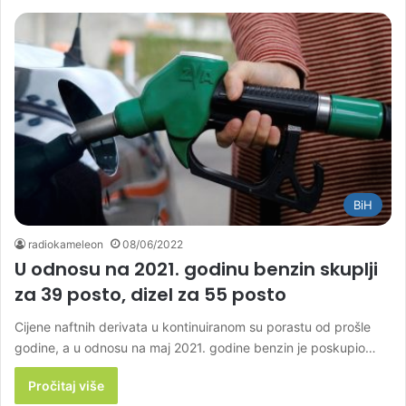
BiH
radiokameleon
08/06/2022
U odnosu na 2021. godinu benzin skuplji
za 39 posto, dizel za 55 posto
Cijene naftnih derivata u kontinuiranom su porastu od prošle
godine, a u odnosu na maj 2021. godine benzin je poskupio…
Pročitaj više