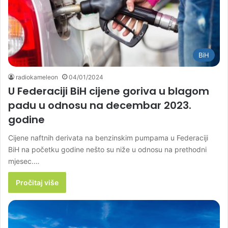
BiH
radiokameleon
04/01/2024
U Federaciji BiH cijene goriva u blagom
padu u odnosu na decembar 2023.
godine
Cijene naftnih derivata na benzinskim pumpama u Federaciji
BiH na početku godine nešto su niže u odnosu na prethodni
mjesec.…
Pročitaj više