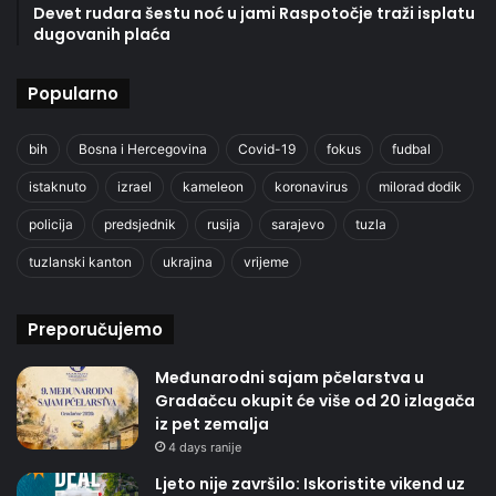
Devet rudara šestu noć u jami Raspotočje traži isplatu
dugovanih plaća
Popularno
bih
Bosna i Hercegovina
Covid-19
fokus
fudbal
istaknuto
izrael
kameleon
koronavirus
milorad dodik
policija
predsjednik
rusija
sarajevo
tuzla
tuzlanski kanton
ukrajina
vrijeme
Preporučujemo
Međunarodni sajam pčelarstva u
Gradačcu okupit će više od 20 izlagača
iz pet zemalja
4 days ranije
Ljeto nije završilo: Iskoristite vikend uz