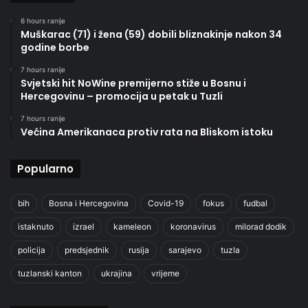
6 hours ranije
Muškarac (71) i žena (59) dobili bliznakinje nakon 34
godine borbe
7 hours ranije
Svjetski hit NoWine premijerno stiže u Bosnu i
Hercegovinu – promocija u petak u Tuzli
7 hours ranije
Većina Amerikanaca protiv rata na Bliskom istoku
Popularno
bih
Bosna i Hercegovina
Covid-19
fokus
fudbal
istaknuto
izrael
kameleon
koronavirus
milorad dodik
policija
predsjednik
rusija
sarajevo
tuzla
tuzlanski kanton
ukrajina
vrijeme