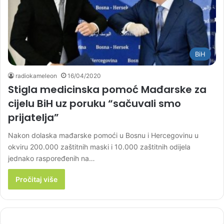
BiH
radiokameleon
16/04/2020
Stigla medicinska pomoć Mađarske za
cijelu BiH uz poruku “sačuvali smo
prijatelja”
Nakon dolaska mađarske pomoći u Bosnu i Hercegovinu u
okviru 200.000 zaštitnih maski i 10.000 zaštitnih odijela
jednako raspoređenih na…
Pročitaj više