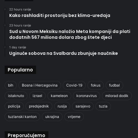
22 hours ranije
Kako rashladiti prostoriju bez klima-uređaja
23 hours ranije
Sud u Novom Meksiku naložio Meta kompaniji da plati
dodatnih 567 miliona dolara zbog štete djeci
1 day ranije
Uginuće sobova na Svalbardu zbunjuje naučnike
Popularno
bih
Bosna i Hercegovina
Covid-19
fokus
fudbal
istaknuto
izrael
kameleon
koronavirus
milorad dodik
policija
predsjednik
rusija
sarajevo
tuzla
tuzlanski kanton
ukrajina
vrijeme
Preporučujemo