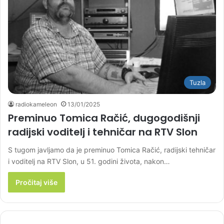
Tuzla
radiokameleon
13/01/2025
Preminuo Tomica Račić, dugogodišnji
radijski voditelj i tehničar na RTV Slon
S tugom javljamo da je preminuo Tomica Račić, radijski tehničar
i voditelj na RTV Slon, u 51. godini života, nakon…
Pročitaj više