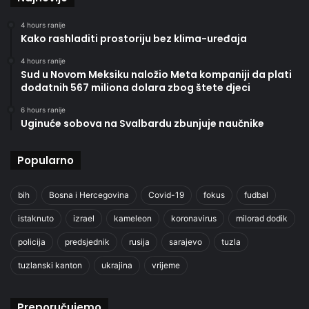
4 hours ranije
Kako rashladiti prostoriju bez klima-uređaja
4 hours ranije
Sud u Novom Meksiku naložio Meta kompaniji da plati
dodatnih 567 miliona dolara zbog štete djeci
6 hours ranije
Uginuće sobova na Svalbardu zbunjuje naučnike
Popularno
bih
Bosna i Hercegovina
Covid-19
fokus
fudbal
istaknuto
izrael
kameleon
koronavirus
milorad dodik
policija
predsjednik
rusija
sarajevo
tuzla
tuzlanski kanton
ukrajina
vrijeme
Preporučujemo