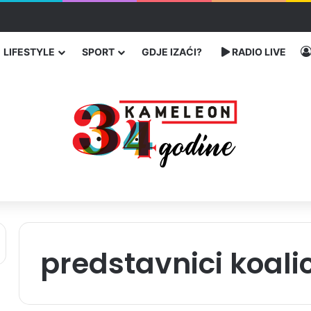
enja migranata preko BiH i Balkana
LIFESTYLE
SPORT
GDJE IZAĆI?
RADIO LIVE
predstavnici koalic