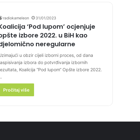
radiokameleon
31/01/2023
Koalicija ‘Pod lupom’ ocjenjuje
opšte izbore 2022. u BiH kao
djelomično neregularne
Uzimajući u obzir cijeli izborni proces, od dana
raspisivanja izbora do potvrđivanja izbornih
rezultata, Koalicija “Pod lupom“ Opšte izbore 2022.
…
Pročitaj više