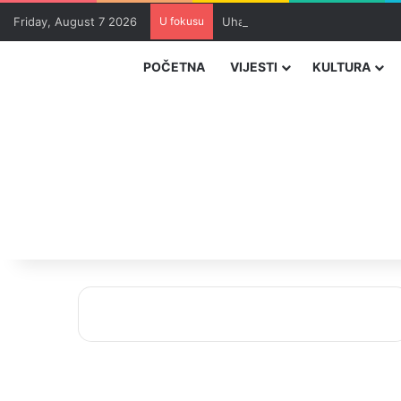
Friday, August 7 2026
U fokusu
Uhapšeni organizatori krijumčar
POČETNA
VIJESTI
KULTURA