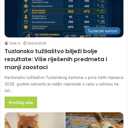
Tuzlanski kanton
Tarik H.
29/04/2026
Tuzlansko tužilaštvo bilježi bolje
rezultate: Više riješenih predmeta i
manji zaostaci
Kantonalno tužilaštvo Tuzlanskog kantona u prva četiri mjeseca
2026. godine ostvarilo je vidljiv napredak u radu u odnosu na
isti…
Pročitaj više