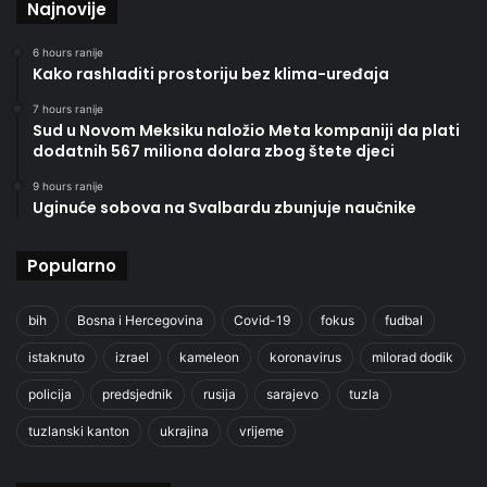
Najnovije
6 hours ranije
Kako rashladiti prostoriju bez klima-uređaja
7 hours ranije
Sud u Novom Meksiku naložio Meta kompaniji da plati
dodatnih 567 miliona dolara zbog štete djeci
9 hours ranije
Uginuće sobova na Svalbardu zbunjuje naučnike
Popularno
bih
Bosna i Hercegovina
Covid-19
fokus
fudbal
istaknuto
izrael
kameleon
koronavirus
milorad dodik
policija
predsjednik
rusija
sarajevo
tuzla
tuzlanski kanton
ukrajina
vrijeme