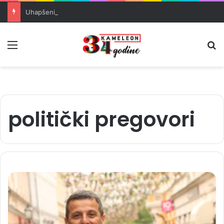
Uhapšeni organizatori krijumčarenja migranata preko BiH i Balkana
Meni
Pr
politički pregovori