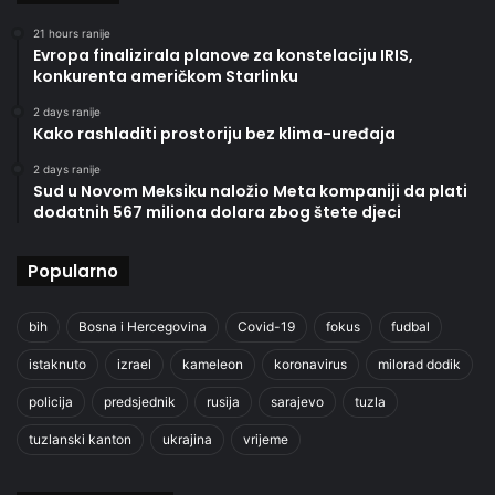
21 hours ranije
Evropa finalizirala planove za konstelaciju IRIS,
konkurenta američkom Starlinku
2 days ranije
Kako rashladiti prostoriju bez klima-uređaja
2 days ranije
Sud u Novom Meksiku naložio Meta kompaniji da plati
dodatnih 567 miliona dolara zbog štete djeci
Popularno
bih
Bosna i Hercegovina
Covid-19
fokus
fudbal
istaknuto
izrael
kameleon
koronavirus
milorad dodik
policija
predsjednik
rusija
sarajevo
tuzla
tuzlanski kanton
ukrajina
vrijeme