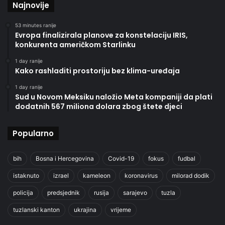
Najnovije
53 minutes ranije
Evropa finalizirala planove za konstelaciju IRIS,
konkurenta američkom Starlinku
1 day ranije
Kako rashladiti prostoriju bez klima-uređaja
1 day ranije
Sud u Novom Meksiku naložio Meta kompaniji da plati
dodatnih 567 miliona dolara zbog štete djeci
Popularno
bih
Bosna i Hercegovina
Covid-19
fokus
fudbal
istaknuto
izrael
kameleon
koronavirus
milorad dodik
policija
predsjednik
rusija
sarajevo
tuzla
tuzlanski kanton
ukrajina
vrijeme