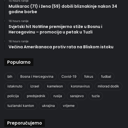
15 hours ranije
Muškarac (71) i žena (59) dobili bliznakinje nakon 34
godine borbe
16 hours ranije
Svjetski hit NoWine premijerno stiže u Bosnu i
Hercegovinu – promocija u petak u Tuzli
16 hours ranije
Većina Amerikanaca protiv rata na Bliskom istoku
Popularno
bih
Bosna i Hercegovina
Covid-19
fokus
fudbal
istaknuto
izrael
kameleon
koronavirus
milorad dodik
policija
predsjednik
rusija
sarajevo
tuzla
tuzlanski kanton
ukrajina
vrijeme
Preporučujemo