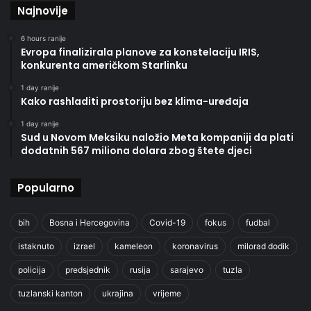
Najnovije
6 hours ranije
Evropa finalizirala planove za konstelaciju IRIS,
konkurenta američkom Starlinku
1 day ranije
Kako rashladiti prostoriju bez klima-uređaja
1 day ranije
Sud u Novom Meksiku naložio Meta kompaniji da plati
dodatnih 567 miliona dolara zbog štete djeci
Popularno
bih
Bosna i Hercegovina
Covid-19
fokus
fudbal
istaknuto
izrael
kameleon
koronavirus
milorad dodik
policija
predsjednik
rusija
sarajevo
tuzla
tuzlanski kanton
ukrajina
vrijeme