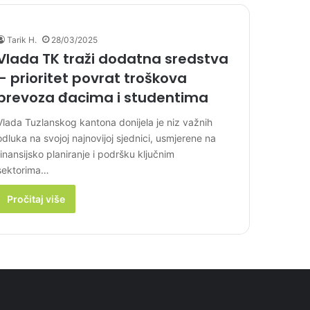
Tarik H.
28/03/2025
Vlada TK traži dodatna sredstva
– prioritet povrat troškova
prevoza đacima i studentima
Vlada Tuzlanskog kantona donijela je niz važnih
odluka na svojoj najnovijoj sjednici, usmjerene na
finansijsko planiranje i podršku ključnim
sektorima…
Pročitaj više