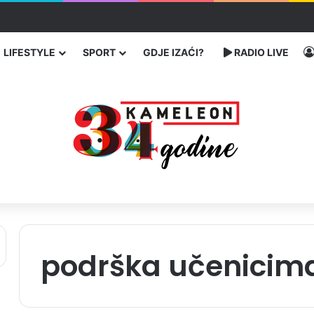
enja migranata preko BiH i Balkana
LIFESTYLE
SPORT
GDJE IZAĆI?
RADIO LIVE
podrška učenicim