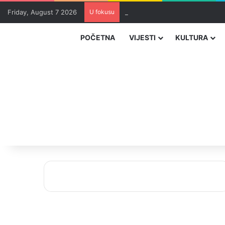
Friday, August 7 2026
U fokusu
Uhapšeni organizatori krijumčar
POČETNA
VIJESTI
KULTURA