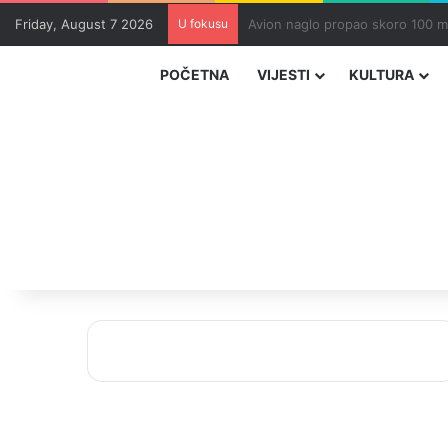
Friday, August 7 2026
U fokusu
Zvizdić, Magazinović i Kojović 
POČETNA
VIJESTI
KULTURA