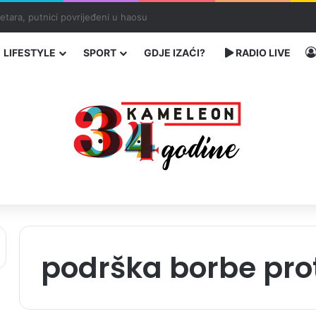
traže poseban status za Memorijalni centar Srebrenica
LIFESTYLE
SPORT
GDJE IZAĆI?
RADIO LIVE
podrška borbe pro