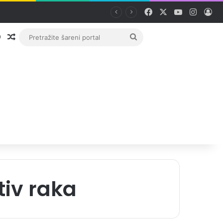
Facebook
X
YouTube
Instag
Pri
Prijava
Random članak
Pretražite
šareni
portal
tiv raka