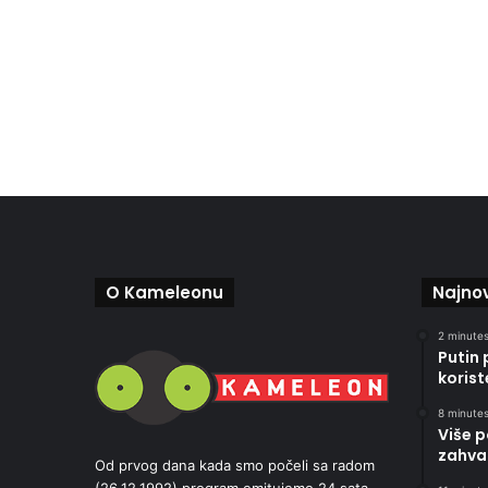
O Kameleonu
Najnov
2 minutes
Putin 
korist
8 minutes
Više p
zahva
Od prvog dana kada smo počeli sa radom