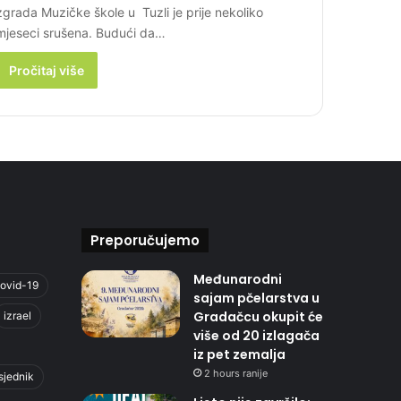
zgrada Muzičke škole u Tuzli je prije nekoliko
mjeseci srušena. Budući da…
Pročitaj više
Preporučujemo
Međunarodni
ovid-19
sajam pčelarstva u
Gradačcu okupit će
izrael
više od 20 izlagača
iz pet zemalja
2 hours ranije
sjednik