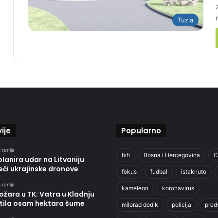
Tuzla
ije
Popularno
 ranije
bih
Bosna i Hercegovina
C
planira udar na Litvaniju
eći ukrajinske dronove
fokus
fudbal
istaknuto
 ranije
kameleon
koronavirus
ožara u TK: Vatra u Kladnju
tila osam hektara šume
milorad dodik
policija
pred