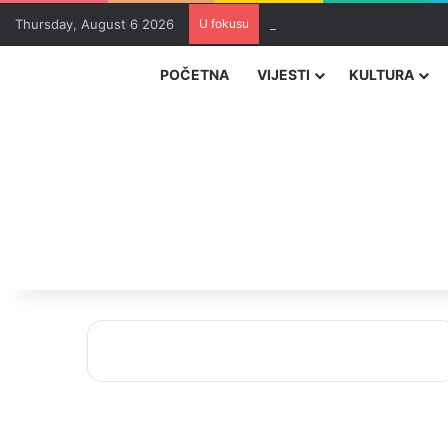
Thursday, August 6 2026
U fokusu
Rudari RMU Zenica drugu noć
POČETNA
VIJESTI
KULTURA