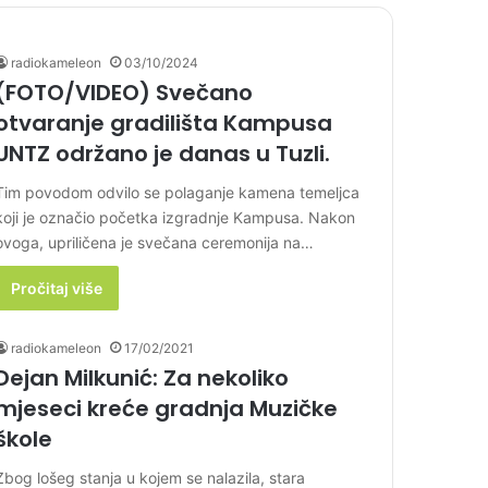
radiokameleon
03/10/2024
(FOTO/VIDEO) Svečano
otvaranje gradilišta Kampusa
UNTZ održano je danas u Tuzli.
Tim povodom odvilo se polaganje kamena temeljca
koji je označio početka izgradnje Kampusa. Nakon
ovoga, upriličena je svečana ceremonija na…
Pročitaj više
radiokameleon
17/02/2021
Dejan Milkunić: Za nekoliko
mjeseci kreće gradnja Muzičke
škole
Zbog lošeg stanja u kojem se nalazila, stara