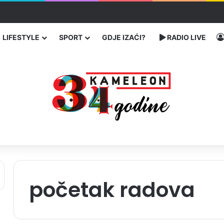
 proveli u jami u znak protesta
LIFESTYLE
SPORT
GDJE IZAĆI?
RADIO LIVE
početak radova