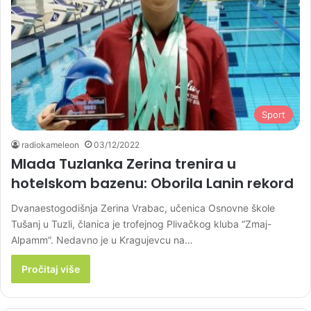
Sport
radiokameleon
03/12/2022
Mlada Tuzlanka Zerina trenira u
hotelskom bazenu: Oborila Lanin rekord
Dvanaestogodišnja Zerina Vrabac, učenica Osnovne škole
Tušanj u Tuzli, članica je trofejnog Plivačkog kluba “Zmaj-
Alpamm”. Nedavno je u Kragujevcu na…
Pročitaj više