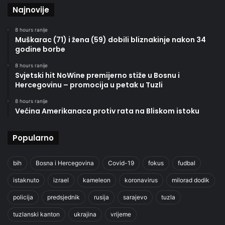
Najnovije
8 hours ranije
Muškarac (71) i žena (59) dobili bliznakinje nakon 34
godine borbe
8 hours ranije
Svjetski hit NoWine premijerno stiže u Bosnu i
Hercegovinu – promocija u petak u Tuzli
8 hours ranije
Većina Amerikanaca protiv rata na Bliskom istoku
Popularno
bih
Bosna i Hercegovina
Covid-19
fokus
fudbal
istaknuto
izrael
kameleon
koronavirus
milorad dodik
policija
predsjednik
rusija
sarajevo
tuzla
tuzlanski kanton
ukrajina
vrijeme