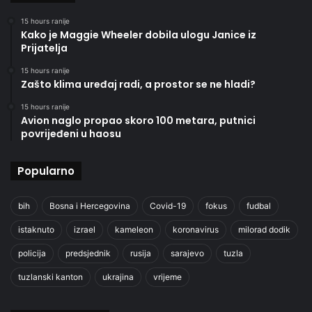
15 hours ranije
Kako je Maggie Wheeler dobila ulogu Janice iz
Prijatelja
15 hours ranije
Zašto klima uređaj radi, a prostor se ne hladi?
15 hours ranije
Avion naglo propao skoro 100 metara, putnici
povrijeđeni u haosu
Popularno
bih
Bosna i Hercegovina
Covid-19
fokus
fudbal
istaknuto
izrael
kameleon
koronavirus
milorad dodik
policija
predsjednik
rusija
sarajevo
tuzla
tuzlanski kanton
ukrajina
vrijeme