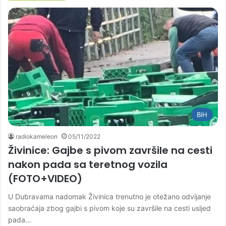
BiH
radiokameleon
05/11/2022
Živinice: Gajbe s pivom završile na cesti
nakon pada sa teretnog vozila
(FOTO+VIDEO)
U Dubravama nadomak Živinica trenutno je otežano odvijanje
saobraćaja zbog gajbi s pivom koje su završile na cesti usljed
pada…