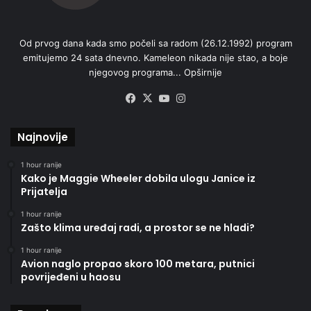
Od prvog dana kada smo počeli sa radom (26.12.1992) program
emitujemo 24 sata dnevno. Kameleon nikada nije stao, a boje
njegovog programa...
Opširnije
Facebook
X
YouTube
Instagram
Najnovije
1 hour ranije
Kako je Maggie Wheeler dobila ulogu Janice iz
Prijatelja
1 hour ranije
Zašto klima uređaj radi, a prostor se ne hladi?
1 hour ranije
Avion naglo propao skoro 100 metara, putnici
povrijeđeni u haosu