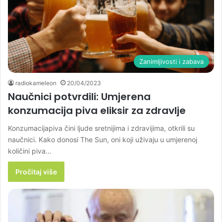
Zanimljivosti i zabava
radiokameleon
20/04/2023
Naučnici potvrdili: Umjerena
konzumacija piva eliksir za zdravlje
Konzumacijapiva čini ljude sretnijima i zdravijima, otkrili su
naučnici. Kako donosi The Sun, oni koji uživaju u umjerenoj
količini piva…
Pročitaj više