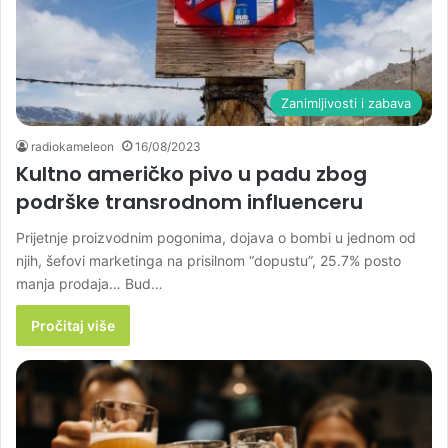
Zanimljivosti i zabava
radiokameleon
16/08/2023
Kultno američko pivo u padu zbog
podrške transrodnom influenceru
Prijetnje proizvodnim pogonima, dojava o bombi u jednom od
njih, šefovi marketinga na prisilnom “dopustu”, 25.7% posto
manja prodaja… Bud…
Pročitaj više