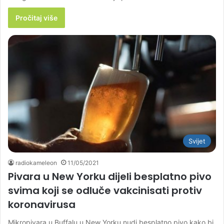
Pročitaj više
Svijet
radiokameleon
11/05/2021
Pivara u New Yorku dijeli besplatno pivo
svima koji se odluče vakcinisati protiv
koronavirusa
Mikropivara u Buffalu u New Yorku nudi besplatno pivo kako bi