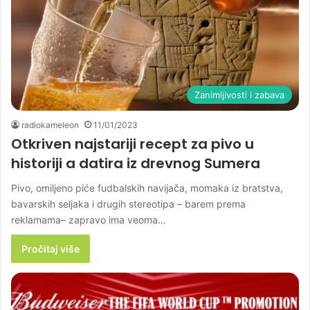
Zanimljivosti i zabava
radiokameleon
11/01/2023
Otkriven najstariji recept za pivo u
historiji a datira iz drevnog Sumera
Pivo, omiljeno piće fudbalskih navijača, momaka iz bratstva,
bavarskih seljaka i drugih stereotipa – barem prema
reklamama– zapravo ima veoma…
Pročitaj više