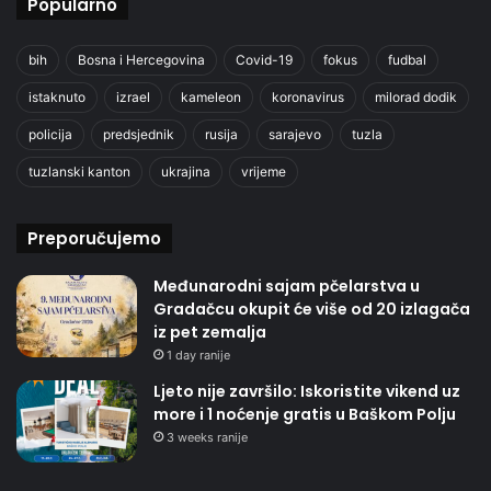
Popularno
bih
Bosna i Hercegovina
Covid-19
fokus
fudbal
istaknuto
izrael
kameleon
koronavirus
milorad dodik
policija
predsjednik
rusija
sarajevo
tuzla
tuzlanski kanton
ukrajina
vrijeme
Preporučujemo
Međunarodni sajam pčelarstva u
Gradačcu okupit će više od 20 izlagača
iz pet zemalja
1 day ranije
Ljeto nije završilo: Iskoristite vikend uz
more i 1 noćenje gratis u Baškom Polju
3 weeks ranije