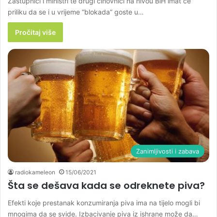
Zastupnici i ministri te drugi činovnici na nivou BiH imat će
priliku da se i u vrijeme “blokada” goste u…
Pročitaj više
Zanimljivosti i zabava
radiokameleon
15/06/2021
Šta se dešava kada se odreknete piva?
Efekti koje prestanak konzumiranja piva ima na tijelo mogli bi
mnogima da se svide. Izbacivanje piva iz ishrane može da…