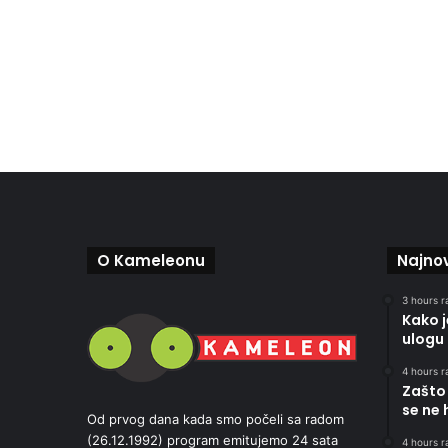
O Kameleonu
Najnov
3 hours r
Kako 
ulogu 
4 hours r
Zašto 
se ne 
Od prvog dana kada smo počeli sa radom
(26.12.1992) program emitujemo 24 sata
4 hours r