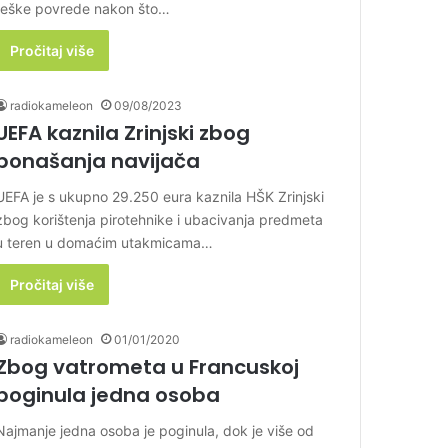
teške povrede nakon što…
Pročitaj više
radiokameleon
09/08/2023
UEFA kaznila Zrinjski zbog
ponašanja navijača
UEFA je s ukupno 29.250 eura kaznila HŠK Zrinjski
zbog korištenja pirotehnike i ubacivanja predmeta
u teren u domaćim utakmicama…
Pročitaj više
radiokameleon
01/01/2020
Zbog vatrometa u Francuskoj
poginula jedna osoba
Najmanje jedna osoba je poginula, dok je više od