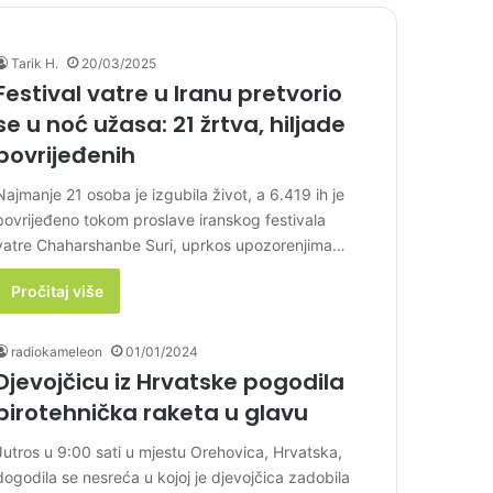
Tarik H.
20/03/2025
Festival vatre u Iranu pretvorio
se u noć užasa: 21 žrtva, hiljade
povrijeđenih
Najmanje 21 osoba je izgubila život, a 6.419 ih je
povrijeđeno tokom proslave iranskog festivala
vatre Chaharshanbe Suri, uprkos upozorenjima…
Pročitaj više
radiokameleon
01/01/2024
Djevojčicu iz Hrvatske pogodila
pirotehnička raketa u glavu
Jutros u 9:00 sati u mjestu Orehovica, Hrvatska,
dogodila se nesreća u kojoj je djevojčica zadobila