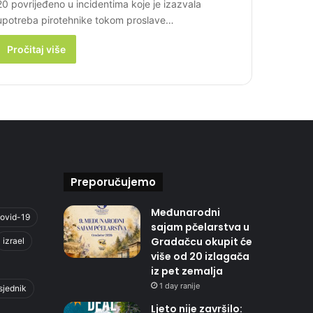
20 povrijeđeno u incidentima koje je izazvala
upotreba pirotehnike tokom proslave…
Pročitaj više
Preporučujemo
Međunarodni
ovid-19
sajam pčelarstva u
Gradačcu okupit će
izrael
više od 20 izlagača
iz pet zemalja
1 day ranije
sjednik
Ljeto nije završilo: