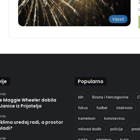
Vijesti
ije
Popularno
anije
bih
Bosna i Hercegovina
C
je Maggie Wheeler dobila
Janice iz Prijatelja
fokus
fudbal
istaknuto
anije
kameleon
koronavirus
klima uređaj radi, a prostor
hladi?
milorad dodik
policija
pred
anije
rusija
sarajevo
tuzla