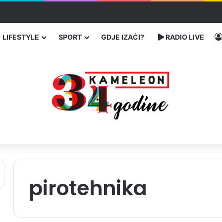
traže poseban status za Memorijalni centar Srebrenica
LIFESTYLE
SPORT
GDJE IZAĆI?
RADIO LIVE
pirotehnika