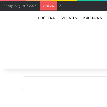
Friday, August 7 2026
U fokusu
Zvizdić, Magazinović i Kojović 
POČETNA
VIJESTI
KULTURA