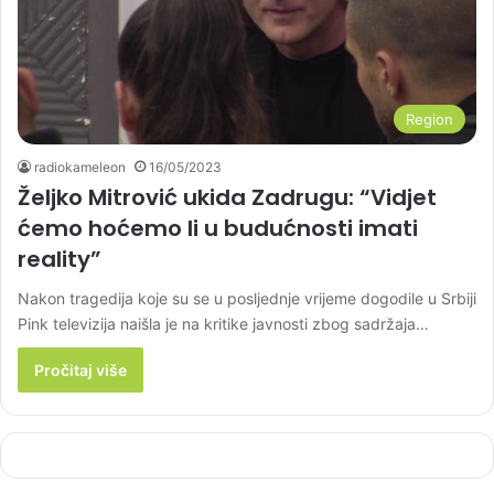
Region
radiokameleon
16/05/2023
Željko Mitrović ukida Zadrugu: “Vidjet
ćemo hoćemo li u budućnosti imati
reality”
Nakon tragedija koje su se u posljednje vrijeme dogodile u Srbiji
Pink televizija naišla je na kritike javnosti zbog sadržaja…
Pročitaj više