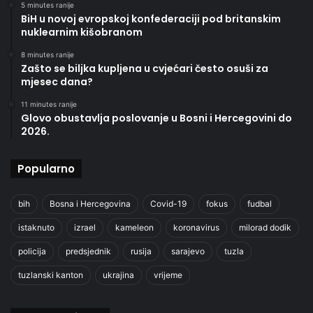
5 minutes ranije
BiH u novoj evropskoj konfederaciji pod britanskim
nuklearnim kišobranom
8 minutes ranije
Zašto se biljka kupljena u cvjećari često osuši za
mjesec dana?
11 minutes ranije
Glovo obustavlja poslovanje u Bosni i Hercegovini do
2026.
Popularno
bih
Bosna i Hercegovina
Covid-19
fokus
fudbal
istaknuto
izrael
kameleon
koronavirus
milorad dodik
policija
predsjednik
rusija
sarajevo
tuzla
tuzlanski kanton
ukrajina
vrijeme