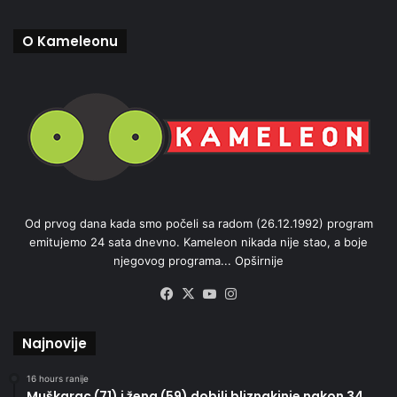
O Kameleonu
Od prvog dana kada smo počeli sa radom (26.12.1992) program
emitujemo 24 sata dnevno. Kameleon nikada nije stao, a boje
njegovog programa...
Opširnije
Facebook
X
YouTube
Instagram
Najnovije
16 hours ranije
Muškarac (71) i žena (59) dobili bliznakinje nakon 34