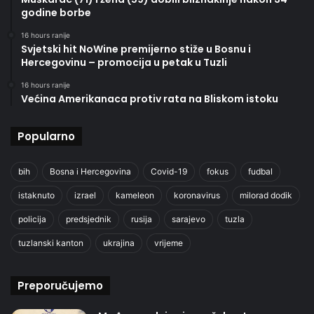
godine borbe
16 hours ranije
Svjetski hit NoWine premijerno stiže u Bosnu i
Hercegovinu – promocija u petak u Tuzli
16 hours ranije
Većina Amerikanaca protiv rata na Bliskom istoku
Popularno
bih
Bosna i Hercegovina
Covid-19
fokus
fudbal
istaknuto
izrael
kameleon
koronavirus
milorad dodik
policija
predsjednik
rusija
sarajevo
tuzla
tuzlanski kanton
ukrajina
vrijeme
Preporučujemo