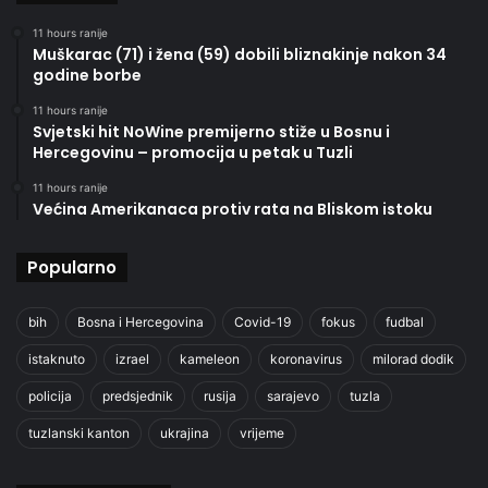
11 hours ranije
Muškarac (71) i žena (59) dobili bliznakinje nakon 34
godine borbe
11 hours ranije
Svjetski hit NoWine premijerno stiže u Bosnu i
Hercegovinu – promocija u petak u Tuzli
11 hours ranije
Većina Amerikanaca protiv rata na Bliskom istoku
Popularno
bih
Bosna i Hercegovina
Covid-19
fokus
fudbal
istaknuto
izrael
kameleon
koronavirus
milorad dodik
policija
predsjednik
rusija
sarajevo
tuzla
tuzlanski kanton
ukrajina
vrijeme