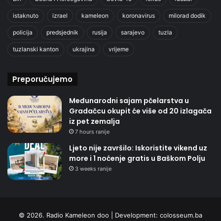
istaknuto
izrael
kameleon
koronavirus
milorad dodik
policija
predsjednik
rusija
sarajevo
tuzla
tuzlanski kanton
ukrajina
vrijeme
Preporučujemo
Međunarodni sajam pčelarstva u
Gradačcu okupit će više od 20 izlagača
iz pet zemalja
7 hours ranije
Ljeto nije završilo: Iskoristite vikend uz
more i 1 noćenje gratis u Baškom Polju
3 weeks ranije
© 2026. Radio Kameleon doo | Development:
colosseum.ba