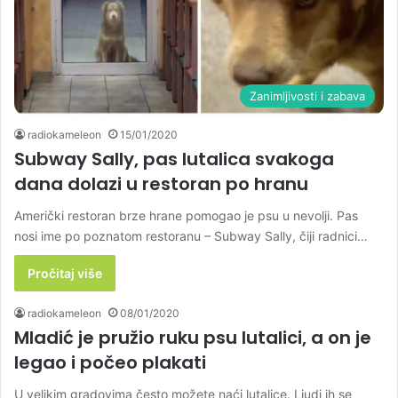
Zanimljivosti i zabava
radiokameleon
15/01/2020
Subway Sally, pas lutalica svakoga
dana dolazi u restoran po hranu
Američki restoran brze hrane pomogao je psu u nevolji. Pas
nosi ime po poznatom restoranu – Subway Sally, čiji radnici…
Pročitaj više
radiokameleon
08/01/2020
Mladić je pružio ruku psu lutalici, a on je
legao i počeo plakati
U velikim gradovima često možete naći lutalice. Ljudi ih se