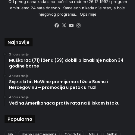
Od prvog dana kada smo počeli sa radom (26.12.1992) program
emitujemo 24 sata dnevno. Kameleon nikada nije stao, a boje
njegovog programa...
Opširnije
Facebook
X
YouTube
Instagram
Najnovije
3 hours ranije
Muškarac (71) i žena (59) dobili bliznakinje nakon 34
godine borbe
3 hours ranije
Svjetski hit NoWine premijerno stiže u Bosnu i
Hercegovinu – promocija u petak u Tuzli
4 hours ranije
Većina Amerikanaca protiv rata na Bliskom istoku
Popularno
bih
Bosna i Hercegovina
Covid-19
fokus
fudbal