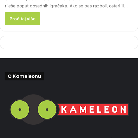
riješe poput dosadnih igračaka. Ako se pas razboli, ostari ili…
Pročitaj više
O Kameleonu