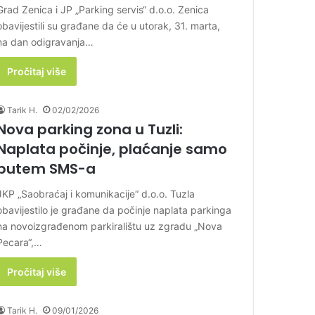
Grad Zenica i JP „Parking servis“ d.o.o. Zenica
obavijestili su građane da će u utorak, 31. marta,
na dan odigravanja…
Pročitaj više
Tarik H.
02/02/2026
Nova parking zona u Tuzli:
Naplata počinje, plaćanje samo
putem SMS-a
JKP „Saobraćaj i komunikacije“ d.o.o. Tuzla
obavijestilo je građane da počinje naplata parkinga
na novoizgrađenom parkiralištu uz zgradu „Nova
Pecara“,…
Pročitaj više
Tarik H.
09/01/2026