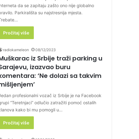
interneta da se zapitaju zašto ono nije globalno
pravilo. Parkirališta su najstresnija mjesta.
Trebate…
Pročitaj više
radiokameleon
08/12/2023
Muškarac iz Srbije traži parking u
Sarajevu, izazvao buru
komentara: ‘Ne dolazi sa takvim
mišljenjem’
Jedan profesionalni vozač iz Srbije je na Facebook
grupi “Teretnjaci” odlučio zatražiti pomoć ostalih
članova kako bi mu pomogli u…
Pročitaj više