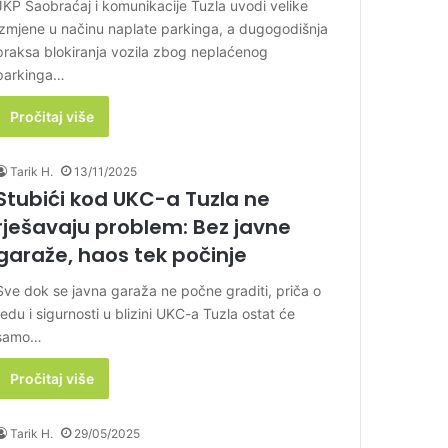
JKP Saobraćaj i komunikacije Tuzla uvodi velike
izmjene u načinu naplate parkinga, a dugogodišnja
praksa blokiranja vozila zbog neplaćenog
parkinga…
Pročitaj više
Tarik H.
13/11/2025
Stubići kod UKC-a Tuzla ne
rješavaju problem: Bez javne
garaže, haos tek počinje
Sve dok se javna garaža ne počne graditi, priča o
redu i sigurnosti u blizini UKC-a Tuzla ostat će
samo…
Pročitaj više
Tarik H.
29/05/2025