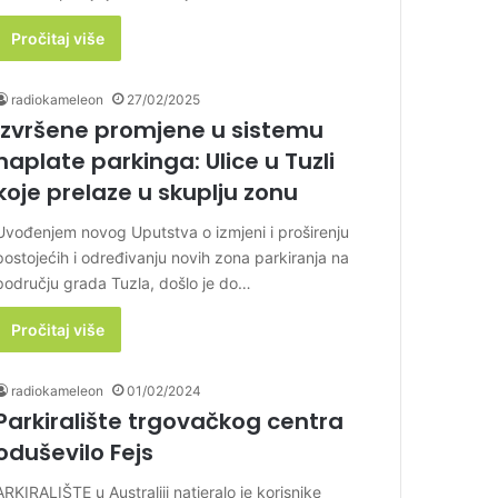
Pročitaj više
radiokameleon
27/02/2025
Izvršene promjene u sistemu
naplate parkinga: Ulice u Tuzli
koje prelaze u skuplju zonu
Uvođenjem novog Uputstva o izmjeni i proširenju
postojećih i određivanju novih zona parkiranja na
području grada Tuzla, došlo je do…
Pročitaj više
radiokameleon
01/02/2024
Parkiralište trgovačkog centra
oduševilo Fejs
ARKIRALIŠTE u Australiji natjeralo je korisnike