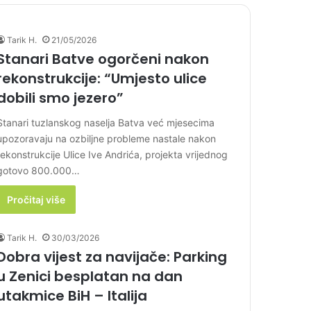
Tarik H.
21/05/2026
Stanari Batve ogorčeni nakon
rekonstrukcije: “Umjesto ulice
dobili smo jezero”
Stanari tuzlanskog naselja Batva već mjesecima
upozoravaju na ozbiljne probleme nastale nakon
rekonstrukcije Ulice Ive Andrića, projekta vrijednog
gotovo 800.000…
Pročitaj više
Tarik H.
30/03/2026
Dobra vijest za navijače: Parking
u Zenici besplatan na dan
utakmice BiH – Italija