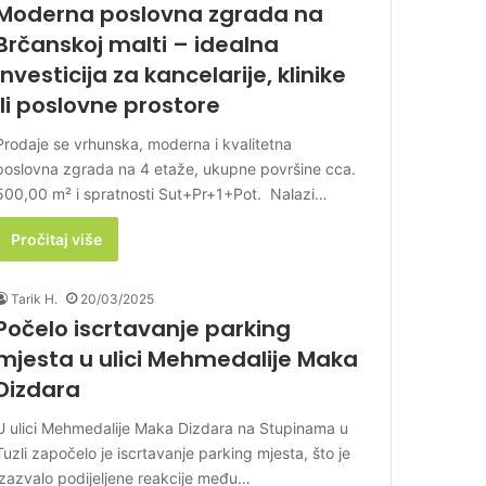
Moderna poslovna zgrada na
Brčanskoj malti – idealna
investicija za kancelarije, klinike
ili poslovne prostore
Prodaje se vrhunska, moderna i kvalitetna
poslovna zgrada na 4 etaže, ukupne površine cca.
500,00 m² i spratnosti Sut+Pr+1+Pot. Nalazi…
Pročitaj više
Tarik H.
20/03/2025
Počelo iscrtavanje parking
mjesta u ulici Mehmedalije Maka
Dizdara
U ulici Mehmedalije Maka Dizdara na Stupinama u
Tuzli započelo je iscrtavanje parking mjesta, što je
izazvalo podijeljene reakcije među…