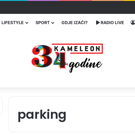
ka: učenik ubio babu i dedu, pa pucao na nastavnike i đake
LIFESTYLE
SPORT
GDJE IZAĆI?
RADIO LIVE
parking