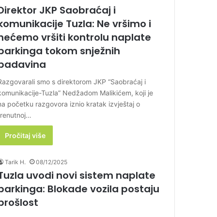
Direktor JKP Saobraćaj i
komunikacije Tuzla: Ne vršimo i
nećemo vršiti kontrolu naplate
parkinga tokom snježnih
padavina
Razgovarali smo s direktorom JKP “Saobraćaj i
komunikacije-Tuzla” Nedžadom Malikićem, koji je
na početku razgovora iznio kratak izvještaj o
trenutnoj…
Pročitaj više
Tarik H.
08/12/2025
Tuzla uvodi novi sistem naplate
parkinga: Blokade vozila postaju
prošlost