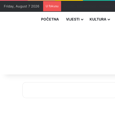
Friday, August 7 2026
U fokusu
Masakr u školi u blizini Bangko
POČETNA
VIJESTI
KULTURA