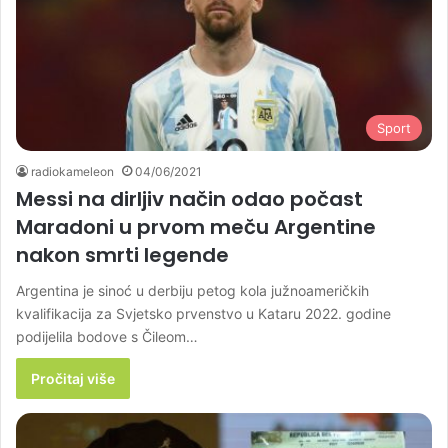
Sport
radiokameleon
04/06/2021
Messi na dirljiv način odao počast
Maradoni u prvom meču Argentine
nakon smrti legende
Argentina je sinoć u derbiju petog kola južnoameričkih
kvalifikacija za Svjetsko prvenstvo u Kataru 2022. godine
podijelila bodove s Čileom…
Pročitaj više