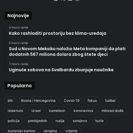
Najnovije
4 hours ranije
Kako rashladiti prostoriju bez klima-uređaja
5 hours ranije
Sud u Novom Meksiku naložio Meta kompaniji da plati
dodatnih 567 miliona dolara zbog štete djeci
7 hours ranije
Uginuće sobova na Svalbardu zbunjuje naučnike
Popularno
bih
Bosna i Hercegovina
Covid-19
fokus
fudbal
istaknuto
izrael
kameleon
koronavirus
milorad dodik
policija
predsjednik
rusija
sarajevo
tuzla
tuzlanski kanton
ukrajina
vrijeme