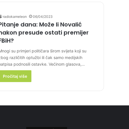
radiokameleon
06/04/2023
Pitanje dana: Može li Novalić
nakon presude ostati premijer
FBiH?
Mnogi su primjeri političara širom svijeta koji su
zbog različitih optužbi ili čak samo medijskih
natpisa podnosili ostavke. Većinom glasova,…
Pročitaj više