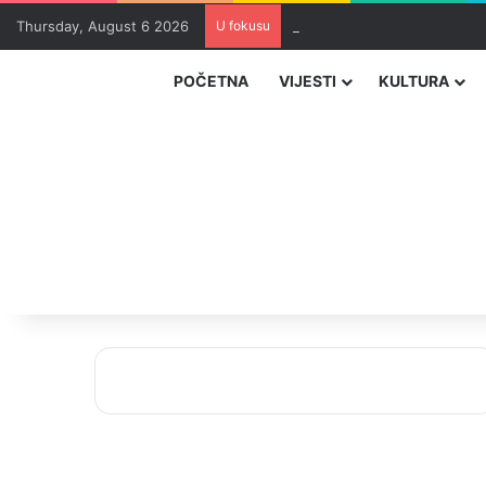
Thursday, August 6 2026
U fokusu
Uhapšeni organizatori krijum
POČETNA
VIJESTI
KULTURA