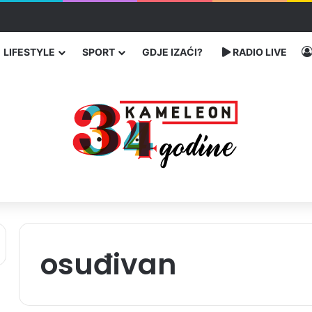
čarenja migranata preko BiH i Balkana
LIFESTYLE
SPORT
GDJE IZAĆI?
RADIO LIVE
osuđivan