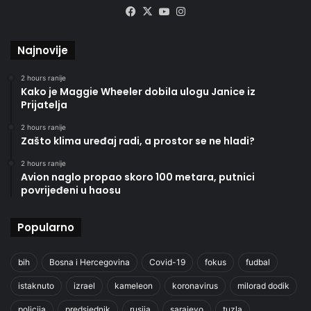
Facebook
X
YouTube
Instagram
Najnovije
2 hours ranije
Kako je Maggie Wheeler dobila ulogu Janice iz
Prijatelja
2 hours ranije
Zašto klima uređaj radi, a prostor se ne hladi?
2 hours ranije
Avion naglo propao skoro 100 metara, putnici
povrijeđeni u haosu
Popularno
bih
Bosna i Hercegovina
Covid-19
fokus
fudbal
istaknuto
izrael
kameleon
koronavirus
milorad dodik
policija
predsjednik
rusija
sarajevo
tuzla