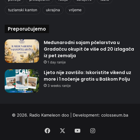
tuzlanski kanton
ukrajina
vrijeme
Preporučujemo
Međunarodni sajam pčelarstva u
Gradačcu okupit će više od 20 izlagača
iz pet zemalja
1 day ranije
Ljeto nije završilo: Iskoristite vikend uz
more i 1 noćenje gratis u Baškom Polju
3 weeks ranije
© 2026. Radio Kameleon doo | Development:
colosseum.ba
Facebook
X
YouTube
Instagram