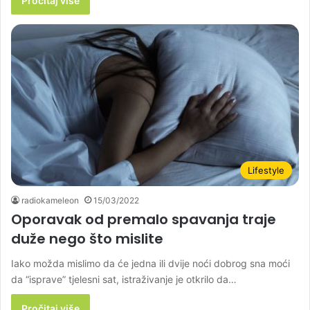
Pročitaj više
Lifestyle
radiokameleon
15/03/2022
Oporavak od premalo spavanja traje
duže nego što mislite
Iako možda mislimo da će jedna ili dvije noći dobrog sna moći
da “isprave” tjelesni sat, istraživanje je otkrilo da…
Pročitaj više