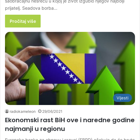
saobraćajnu nesreću u kojoj je život izgubio njegov najbolji
prijatelj. Seadova borba…
Pročitaj više
Vijesti
radiokameleon
29/06/2021
Ekonomski rast BiH ove i naredne godine
najmanji u regionu
Evropska banka za obnovu i razvoj (EBRD) očekuje da će bruto