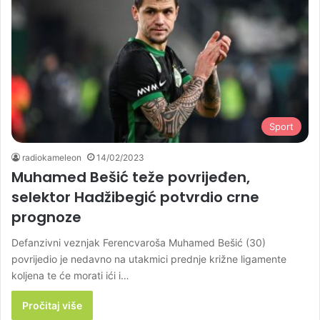
Sport
radiokameleon
14/02/2023
Muhamed Bešić teže povrijeđen,
selektor Hadžibegić potvrdio crne
prognoze
Defanzivni veznjak Ferencvaroša Muhamed Bešić (30)
povrijedio je nedavno na utakmici prednje križne ligamente
koljena te će morati ići i…
Pročitaj više