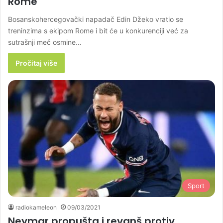
Rome
Bosanskohercegovački napadač Edin Džeko vratio se
treninzima s ekipom Rome i bit će u konkurenciji već za
sutrašnji meč osmine…
Pročitaj više
Sport
radiokameleon
09/03/2021
Neymar propušta i revanš protiv