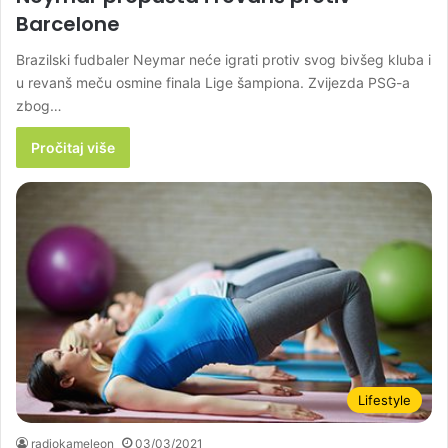
Barcelone
Brazilski fudbaler Neymar neće igrati protiv svog bivšeg kluba i
u revanš meču osmine finala Lige šampiona. Zvijezda PSG-a
zbog…
Pročitaj više
Lifestyle
radiokameleon
03/03/2021