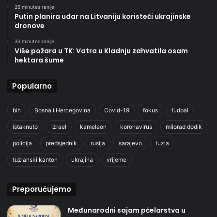
26 minutes ranije
Putin planira udar na Litvaniju koristeći ukrajinske
dronove
33 minutes ranije
Više požara u TK: Vatra u Kladnju zahvatila osam
hektara šume
Popularno
bih
Bosna i Hercegovina
Covid-19
fokus
fudbal
istaknuto
izrael
kameleon
koronavirus
milorad dodik
policija
predsjednik
rusija
sarajevo
tuzla
tuzlanski kanton
ukrajina
vrijeme
Preporučujemo
Međunarodni sajam pčelarstva u