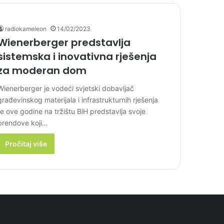
radiokameleon
14/02/2023
Wienerberger predstavlja
sistemska i inovativna rješenja
za moderan dom
Wienerberger je vodeći svjetski dobavljač
građevinskog materijala i infrastrukturnih rješenja
te ove godine na tržištu BiH predstavlja svoje
brendove koji…
Pročitaj više