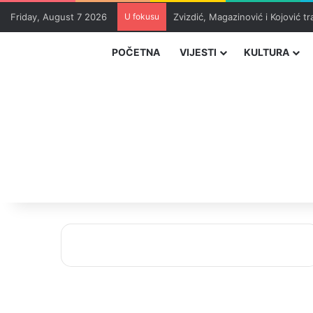
Friday, August 7 2026
U fokusu
Zvizdić, Magazinović i Kojović 
POČETNA
VIJESTI
KULTURA