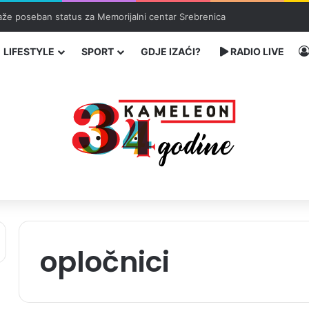
traže poseban status za Memorijalni centar Srebrenica
LIFESTYLE
SPORT
GDJE IZAĆI?
RADIO LIVE
opločnici