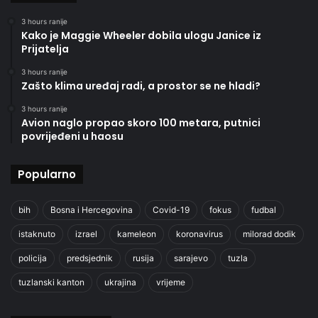
3 hours ranije
Kako je Maggie Wheeler dobila ulogu Janice iz
Prijatelja
3 hours ranije
Zašto klima uređaj radi, a prostor se ne hladi?
3 hours ranije
Avion naglo propao skoro 100 metara, putnici
povrijeđeni u haosu
Popularno
bih
Bosna i Hercegovina
Covid-19
fokus
fudbal
istaknuto
izrael
kameleon
koronavirus
milorad dodik
policija
predsjednik
rusija
sarajevo
tuzla
tuzlanski kanton
ukrajina
vrijeme