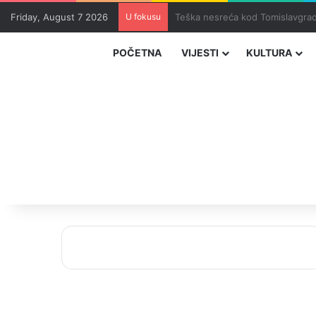
Friday, August 7 2026
U fokusu
Uhapšeni organizatori krijumčar
POČETNA
VIJESTI
KULTURA