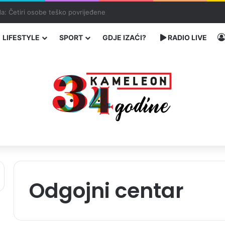
enja migranata preko BiH i Balkana
LIFESTYLE
SPORT
GDJE IZAĆI?
RADIO LIVE
Odgojni centar