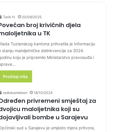
Tarik H.
20/08/2025
Povećan broj krivičnih djela
maloljetnika u TK
Vlada Tuzlanskog kantona prihvatila je Informaciju
o stanju maloljetničke delinkvencije za 2024.
godinu koju je pripremilo Ministarstvo pravosuđa i
uprave…
Pročitaj više
radiokameleon
18/10/2024
Određen privremeni smještaj za
dvojicu maloljetnika koji su
dojavljivali bombe u Sarajevu
Općinski sud u Sarajevu je umjesto mjera pritvora,