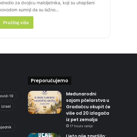
odredio za dvojicu maloljetnika, koji su uhapšeni
povodom sumnji da su lažno…
Pročitaj više
Preporučujemo
Međunarodni
ovid-19
sajam pčelarstva u
Gradačcu okupit će
izrael
više od 20 izlagača
iz pet zemalja
17 hours ranije
sjednik
Ljeto nije završilo: