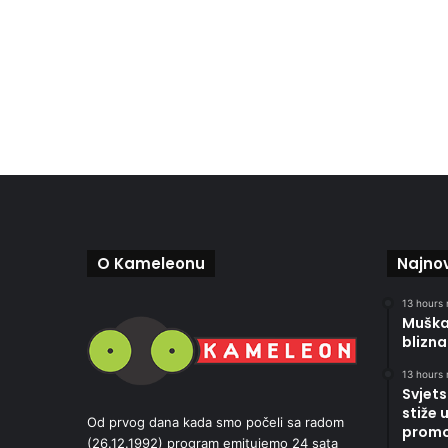
O Kameleonu
Najnov
13 hours 
Muškar
blizna
13 hours 
Svjets
stiže 
Od prvog dana kada smo počeli sa radom
promoc
(26.12.1992) program emitujemo 24 sata