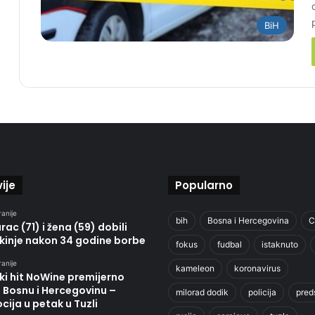
BiH
ije
Popularno
ranije
bih
Bosna i Hercegovina
C
ac (71) i žena (59) dobili
kinje nakon 34 godine borbe
fokus
fudbal
istaknuto
ranije
kameleon
koronavirus
ki hit NoWine premijerno
u Bosnu i Hercegovinu –
milorad dodik
policija
pred
ija u petak u Tuzli