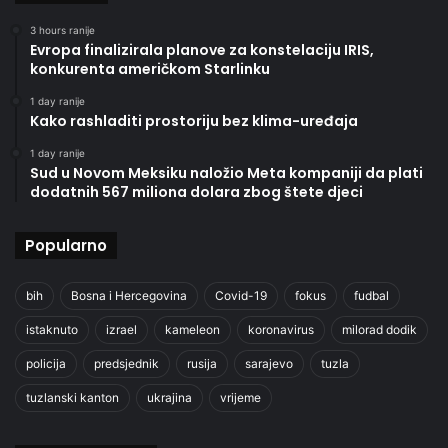
3 hours ranije
Evropa finalizirala planove za konstelaciju IRIS,
konkurenta američkom Starlinku
1 day ranije
Kako rashladiti prostoriju bez klima-uređaja
1 day ranije
Sud u Novom Meksiku naložio Meta kompaniji da plati
dodatnih 567 miliona dolara zbog štete djeci
Popularno
bih
Bosna i Hercegovina
Covid-19
fokus
fudbal
istaknuto
izrael
kameleon
koronavirus
milorad dodik
policija
predsjednik
rusija
sarajevo
tuzla
tuzlanski kanton
ukrajina
vrijeme