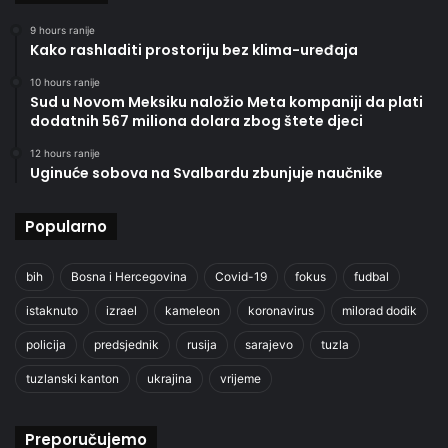
9 hours ranije
Kako rashladiti prostoriju bez klima-uređaja
10 hours ranije
Sud u Novom Meksiku naložio Meta kompaniji da plati
dodatnih 567 miliona dolara zbog štete djeci
12 hours ranije
Uginuće sobova na Svalbardu zbunjuje naučnike
Popularno
bih
Bosna i Hercegovina
Covid-19
fokus
fudbal
istaknuto
izrael
kameleon
koronavirus
milorad dodik
policija
predsjednik
rusija
sarajevo
tuzla
tuzlanski kanton
ukrajina
vrijeme
Preporučujemo