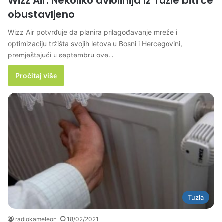
Wizz Air: Nekoliko aviolinija iz Tuzle biti će
obustavljeno
Wizz Air potvrđuje da planira prilagođavanje mreže i
optimizaciju tržišta svojih letova u Bosni i Hercegovini,
premještajući u septembru ove…
Pročitaj više
Tuzla
radiokameleon
18/02/2021