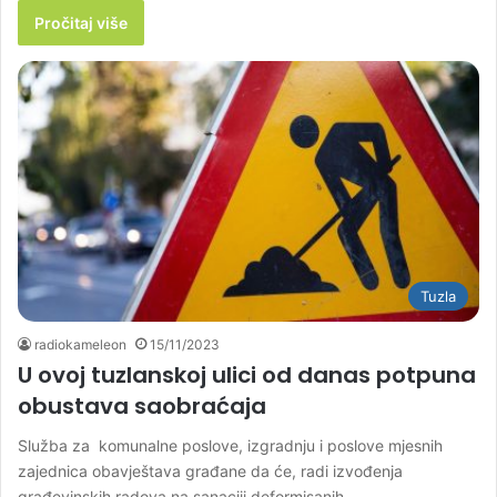
Pročitaj više
Tuzla
radiokameleon
15/11/2023
U ovoj tuzlanskoj ulici od danas potpuna
obustava saobraćaja
Služba za komunalne poslove, izgradnju i poslove mjesnih
zajednica obavještava građane da će, radi izvođenja
građevinskih radova na sanaciji deformisanih…