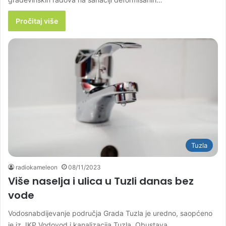
Pročitaj više
Tuzla
radiokameleon
08/11/2023
Više naselja i ulica u Tuzli danas bez
vode
Vodosnabdijevanje područja Grada Tuzla je uredno, saopćeno
je iz JKP Vodovod i kanalizacija Tuzla. Obustava