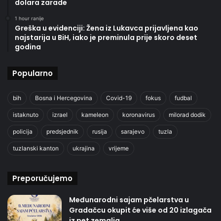
dolara zarade
1 hour ranije
Greška u evidenciji: Žena iz Lukavca prijavljena kao
najstarija u BiH, iako je preminula prije skoro deset
godina
Popularno
bih
Bosna i Hercegovina
Covid-19
fokus
fudbal
istaknuto
izrael
kameleon
koronavirus
milorad dodik
policija
predsjednik
rusija
sarajevo
tuzla
tuzlanski kanton
ukrajina
vrijeme
Preporučujemo
Međunarodni sajam pčelarstva u
Gradačcu okupit će više od 20 izlagača
iz pet zemalja