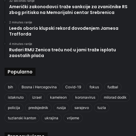
32 seconds ranije
Američki zakonodavci traže sankcije za zvaničnike RS
zbog pritiska na Memorijalni centar Srebrenica
2 minutes ranije
Leeds oborio klupski rekord dovođenjem Jamesa
Trafforda
4 minutes ranije
Rudari RMU Zenica treću noć u jami traže isplatu
zaostalih plaća
Popularno
bih
Bosna i Hercegovina
Covid-19
fokus
fudbal
istaknuto
izrael
kameleon
koronavirus
milorad dodik
policija
predsjednik
rusija
sarajevo
tuzla
tuzlanski kanton
ukrajina
vrijeme